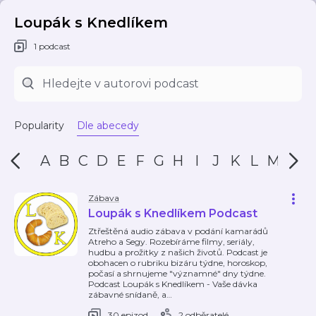
Loupák s Knedlíkem
1 podcast
Popularity
Dle abecedy
A
B
C
D
E
F
G
H
I
J
K
L
M
N
Zábava
Loupák s Knedlíkem Podcast
Ztřeštěná audio zábava v podání kamarádů
Atreho a Segy. Rozebíráme filmy, seriály,
hudbu a prožitky z našich životů. Podcast je
obohacen o rubriku bizáru týdne, horoskop,
počasí a shrnujeme "významné" dny týdne.
Podcast Loupák s Knedlíkem - Vaše dávka
zábavné snídaně, a
…
30 epizod
2 odběratelé