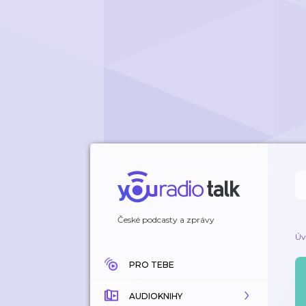
České podcasty a zprávy
Úv
PRO TEBE
AUDIOKNIHY