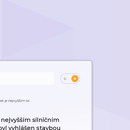
 je nejvyšším sil...
nejvyšším silničním
byl vyhlášen stavbou