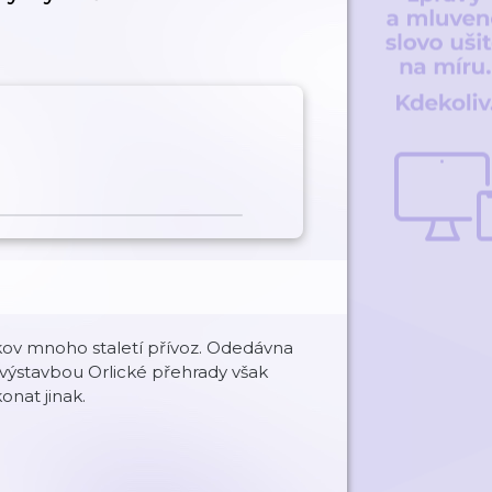
kov mnoho staletí přívoz. Odedávna
S výstavbou Orlické přehrady však
onat jinak.