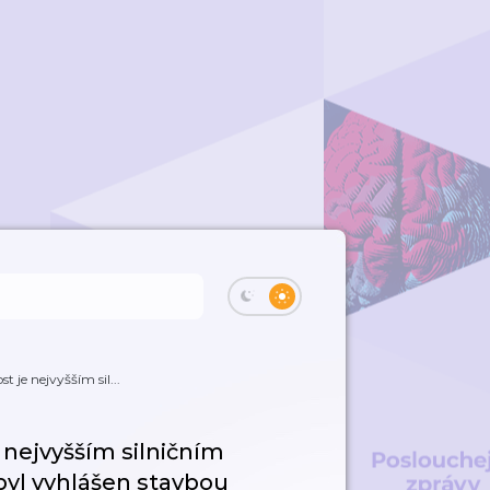
 je nejvyšším sil...
nejvyšším silničním
byl vyhlášen stavbou