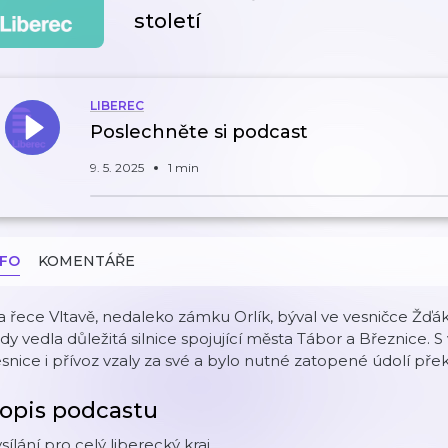
století
LIBEREC
Poslechněte si podcast
9. 5. 2025
1 min
NFO
KOMENTÁŘE
 řece Vltavě, nedaleko zámku Orlík, býval ve vesničce Žďá
dy vedla důležitá silnice spojující města Tábor a Březnice. 
snice i přívoz vzaly za své a bylo nutné zatopené údolí přek
opis podcastu
sílání pro celý liberecký kraj.