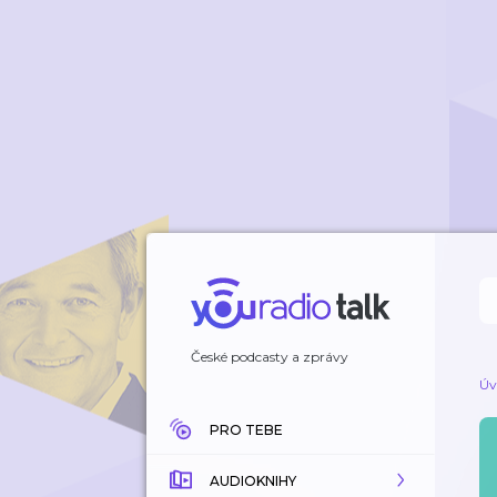
České podcasty a zprávy
Úv
PRO TEBE
AUDIOKNIHY