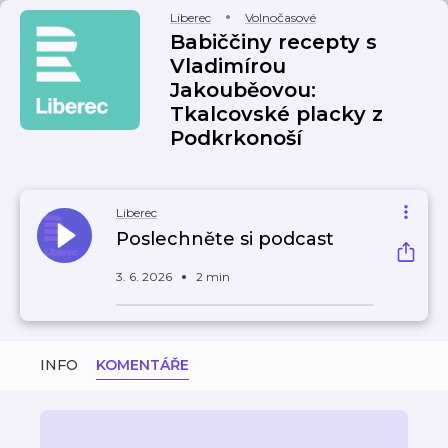
Liberec
Volnočasové
Babiččiny recepty s
Vladimírou
Jakouběovou:
Tkalcovské placky z
Podkrkonoší
Liberec
Poslechněte si podcast
3. 6. 2026
2 min
INFO
KOMENTÁŘE