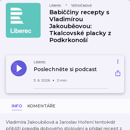
Liberec
Volnočasové
Babiččiny recepty s
Vladimírou
Jakouběovou:
Tkalcovské placky z
Podkrkonoší
Liberec
Poslechněte si podcast
3. 6. 2026
2 min
INFO
KOMENTÁŘE
Vladimíra Jakouběová a Jaroslav Hoření tentokrát
přiblíží pravidla dobového stolování a přidají recept z