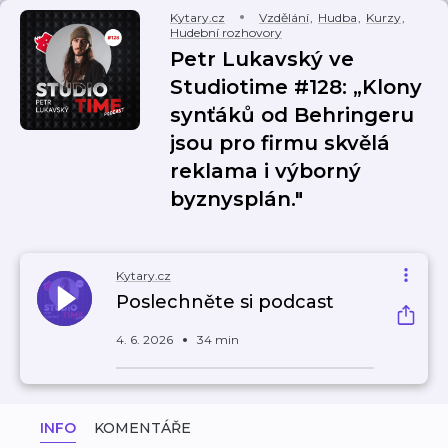
Kytary.cz
Vzdělání
,
Hudba
,
Kurzy
,
Hudební rozhovory
Petr Lukavský ve
Studiotime #128: „Klony
synťáků od Behringeru
jsou pro firmu skvělá
reklama i výborný
byznysplán."
Kytary.cz
Poslechněte si podcast
4. 6. 2026
34 min
INFO
KOMENTÁŘE