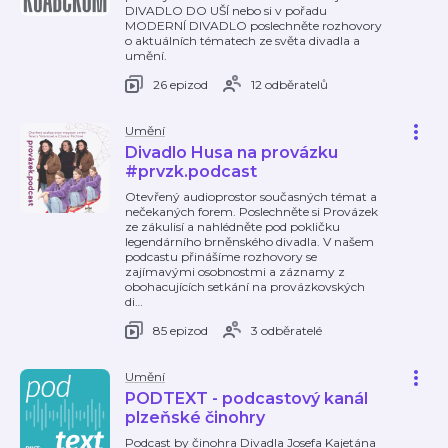
DIVADLO DO UŠÍ nebo si v pořadu
MODERNÍ DIVADLO poslechněte rozhovory
o aktuálních tématech ze světa divadla a
umění.
26 epizod
12 odběratelů
Umění
Divadlo Husa na provázku
#prvzk.podcast
Otevřený audioprostor současných témat a
nečekaných forem. Poslechněte si Provázek
ze zákulisí a nahlédněte pod pokličku
legendárního brněnského divadla. V našem
podcastu přinášíme rozhovory se
zajímavými osobnostmi a záznamy z
obohacujících setkání na provázkovských
di
…
85 epizod
3 odběratelé
Umění
PODTEXT - podcastový kanál
plzeňské činohry
Podcast by činohra Divadla Josefa Kajetána