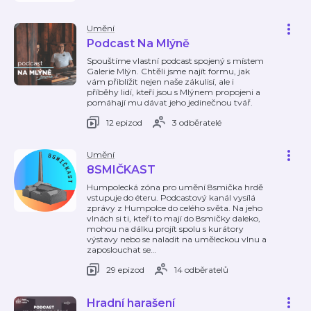
Umění
Podcast Na Mlýně
Spouštíme vlastní podcast spojený s místem
Galerie Mlýn. Chtěli jsme najít formu, jak
vám přiblížit nejen naše zákulisí, ale i
příběhy lidí, kteří jsou s Mlýnem propojeni a
pomáhají mu dávat jeho jedinečnou tvář.
12 epizod
3 odběratelé
Umění
8SMIČKAST
Humpolecká zóna pro umění 8smička hrdě
vstupuje do éteru. Podcastový kanál vysílá
zprávy z Humpolce do celého světa. Na jeho
vlnách si ti, kteří to mají do 8smičky daleko,
mohou na dálku projít spolu s kurátory
výstavy nebo se naladit na uměleckou vlnu a
zaposlouchat se
…
29 epizod
14 odběratelů
Hradní harašení