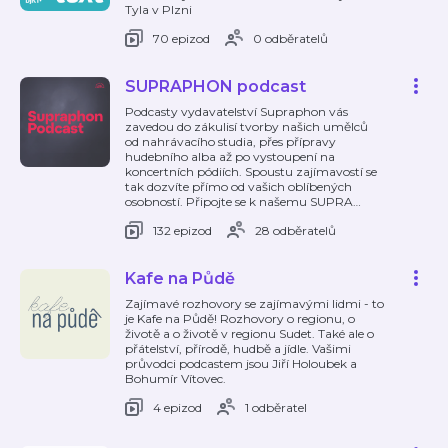
Tyla v Plzni
70 epizod
0 odběratelů
SUPRAPHON podcast
Podcasty vydavatelství Supraphon vás
zavedou do zákulisí tvorby našich umělců
od nahrávacího studia, přes přípravy
hudebního alba až po vystoupení na
koncertních pódiích. Spoustu zajímavostí se
tak dozvíte přímo od vašich oblíbených
osobností. Připojte se k našemu SUPRA
…
132 epizod
28 odběratelů
Kafe na Půdě
Zajímavé rozhovory se zajímavými lidmi - to
je Kafe na Půdě! Rozhovory o regionu, o
životě a o životě v regionu Sudet. Také ale o
přátelství, přírodě, hudbě a jídle. Vašimi
průvodci podcastem jsou Jiří Holoubek a
Bohumír Vítovec.
4 epizod
1 odběratel