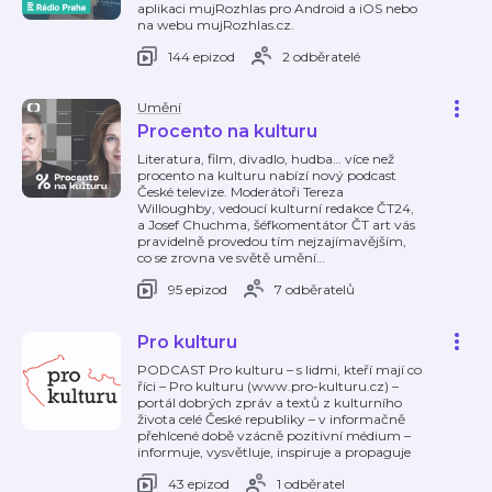
aplikaci mujRozhlas pro Android a iOS nebo
na webu mujRozhlas.cz.
144 epizod
2 odběratelé
Umění
Procento na kulturu
Literatura, film, divadlo, hudba… více než
procento na kulturu nabízí nový podcast
České televize. Moderátoři Tereza
Willoughby, vedoucí kulturní redakce ČT24,
a Josef Chuchma, šéfkomentátor ČT art vás
pravidelně provedou tím nejzajímavějším,
co se zrovna ve světě umění
…
95 epizod
7 odběratelů
Pro kulturu
PODCAST Pro kulturu – s lidmi, kteří mají co
říci – Pro kulturu (www.pro-kulturu.cz) –
portál dobrých zpráv a textů z kulturního
života celé České republiky – v informačně
přehlcené době vzácně pozitivní médium –
informuje, vysvětluje, inspiruje a propaguje
43 epizod
1 odběratel