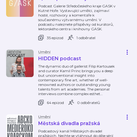
Podcast Galerie Středočeského kraje GASK v
Kutné Hoře. Vystavující umělci, zajímaví
hosté, rozhovory a komentáře k
současnému výtvarnému umění. V
podcastu naleznete příspěvky od kurátorů,
lektorského centra i knihovny GASK.
35 epizod
1 odběratel
Umění
HIDDEN podcast
The dynamic duo of gallerist Filip Kartousek
and curator Kamil Princ brings you a deep
but unconventional insight into
contemporary fine art, whether of well-
renowned authors or outstanding young
talents from art academies. The personal
interviews combine complex esthet
…
64 epizod
0 odběratelů
Umění
Městská divadla pražská
Podcastový kanál Městských divadel
pražských. Nechte se vtáhnout do děje sérií