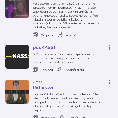
Vstupte do fascinujícího světa monarchie
prostřednictvím podcastu "Hradní harašení".
Zasvěcení odborníci, kreativní umělci a
významné osobnosti se společně ponoří do
hlubin historie, politiky a kultury
královských dvorů. Připravte se na záhadné
příběhy, šarm královských
…
35 epizod
4 odběratelé
podKASSt
S Chodováky o Chodově a nejen o něm -
podcast se zajímavými a inspirativními
osobnostmi města Chodov
6 epizod
0 odběratelů
Umění
Reflektor
Honza Kritika přináší podcast, kde se může
všechno. Hlavně divadlo a všechny jeho
interpretace, poezie a cokoli, co má dočinění
s tvořivostí jeho současníků i jeho velkých
inspirací.
28 epizod
0 odběratelů