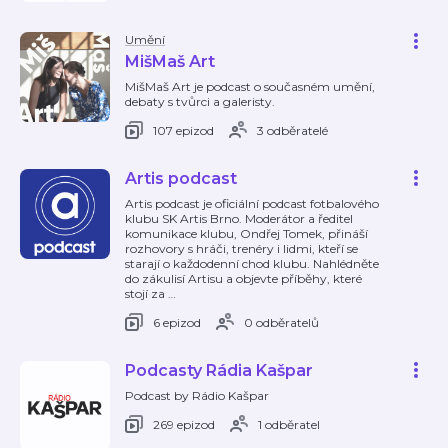
Umění
MišMaš Art
MišMaš Art je podcast o současném umění,
debaty s tvůrci a galeristy.
107 epizod
3 odběratelé
Artis podcast
Artis podcast je oficiální podcast fotbalového
klubu SK Artis Brno. Moderátor a ředitel
komunikace klubu, Ondřej Tomek, přináší
rozhovory s hráči, trenéry i lidmi, kteří se
starají o každodenní chod klubu. Nahlédněte
do zákulisí Artisu a objevte příběhy, které
stojí za
…
6 epizod
0 odběratelů
Podcasty Rádia Kašpar
Podcast by Rádio Kašpar
269 epizod
1 odběratel