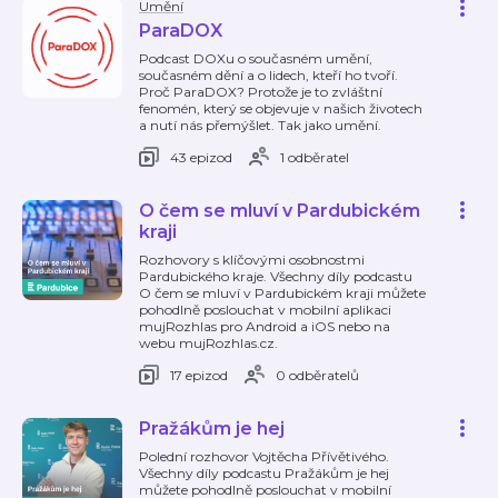
Umění
ParaDOX
Podcast DOXu o současném umění,
současném dění a o lidech, kteří ho tvoří.
Proč ParaDOX? Protože je to zvláštní
fenomén, který se objevuje v našich životech
a nutí nás přemýšlet. Tak jako umění.
43 epizod
1 odběratel
O čem se mluví v Pardubickém
kraji
Rozhovory s klíčovými osobnostmi
Pardubického kraje. Všechny díly podcastu
O čem se mluví v Pardubickém kraji můžete
pohodlně poslouchat v mobilní aplikaci
mujRozhlas pro Android a iOS nebo na
webu mujRozhlas.cz.
17 epizod
0 odběratelů
Pražákům je hej
Polední rozhovor Vojtěcha Přívětivého.
Všechny díly podcastu Pražákům je hej
můžete pohodlně poslouchat v mobilní