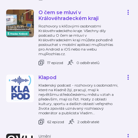
O čem se mluví v
Královéhradeckém kraji
Rozhovory s klíčovými osobnostmi
Královéhradeckého kraje. Všechny díly
podcastu O čem se mluví v
Královéhradeckém kraji můžete pohodlně
poslouchat v mobilní aplikaci mujRozhlas
pro Android a iOS nebo na webu
mujRozhlas.cz.
17 epizod
0 odběratelů
Klapod
Kladenský podcast - rozhovory s osobnostmi,
které na Kladně žijí, pracují, mají k
největšímu středočeskému městu vztah a
především, mají co říct. Hosty z oblasti
kultury, sportu a dalších oblastí veřejného
života zpovídá uznávaný rozhlasový
moderátor a publicista Vladim
…
62 epizod
2 odběratelé
Umění