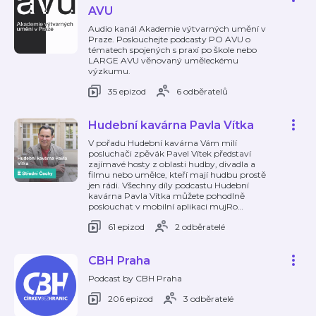
AVU
Audio kanál Akademie výtvarných umění v
Praze. Poslouchejte podcasty PO AVU o
tématech spojených s praxí po škole nebo
LARGE AVU věnovaný uměleckému
výzkumu.
35 epizod
6 odběratelů
Hudební kavárna Pavla Vítka
V pořadu Hudební kavárna Vám milí
posluchači zpěvák Pavel Vítek představí
zajímavé hosty z oblasti hudby, divadla a
filmu nebo umělce, kteří mají hudbu prostě
jen rádi. Všechny díly podcastu Hudební
kavárna Pavla Vítka můžete pohodlně
poslouchat v mobilní aplikaci mujRo
…
61 epizod
2 odběratelé
CBH Praha
Podcast by CBH Praha
206 epizod
3 odběratelé