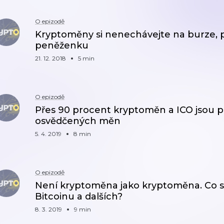
O epizodě
Kryptoměny si nenechávejte na burze, poř
peněženku
21. 12. 2018
5 min
O epizodě
Přes 90 procent kryptoměn a ICO jsou p
osvědčených měn
5. 4. 2019
8 min
O epizodě
Není kryptoměna jako kryptoměna. Co s
Bitcoinu a dalších?
8. 3. 2019
9 min