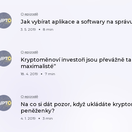
O epizodě
Jak vybírat aplikace a softwary na sprá
3. 5. 2019
8 min
O epizodě
Kryptoměnoví investoři jsou převážně ta
maximalisté“
18. 4. 2019
7 min
O epizodě
Na co si dát pozor, když ukládáte kryp
peněženky?
4. 1. 2019
3 min