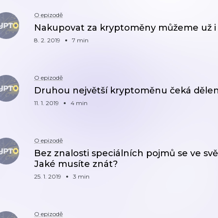
O epizodě
Nakupovat za kryptoměny můžeme už i
8. 2. 2019
7 min
O epizodě
Druhou největší kryptoměnu čeká dělen
11. 1. 2019
4 min
O epizodě
Bez znalosti speciálních pojmů se ve s
Jaké musíte znát?
25. 1. 2019
3 min
O epizodě