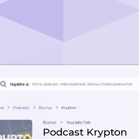
Najděte si:
od
Podcasty
Byznys
Krypton
Byznys
Youradio Talk
Podcast Krypton