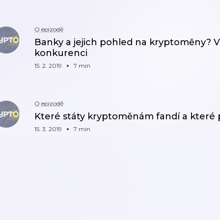
O epizodě
Banky a jejich pohled na kryptoměny? V
konkurenci
15. 2. 2019
7 min
O epizodě
Které státy kryptoměnám fandí a které p
15. 3. 2019
7 min