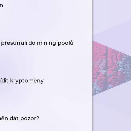
ěn
se přesunuli do mining poolů
ídit kryptoměny
 měn dát pozor?