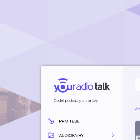
České podcasty a zprávy
Úv
PRO TEBE
AUDIOKNIHY