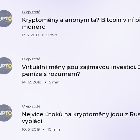
O epizodě
Kryptoměny a anonymita? Bitcoin v ní příl
monero
17. 5. 2019
9 min
O epizodě
Virtuální měny jsou zajímavou investicí. 
peníze s rozumem?
14. 12. 2018
5 min
O epizodě
Nejvíce útoků na kryptoměny jdou z Ruska
vyplácí
10. 5. 2019
10 min