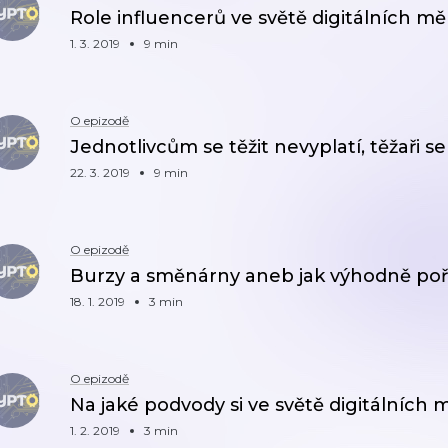
Role influencerů ve světě digitálních m
1. 3. 2019
9 min
O epizodě
Jednotlivcům se těžit nevyplatí, těžaři 
22. 3. 2019
9 min
O epizodě
Burzy a směnárny aneb jak výhodně poř
18. 1. 2019
3 min
O epizodě
Na jaké podvody si ve světě digitálních
1. 2. 2019
3 min