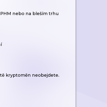
 PHM nebo na bleším trhu
í
větě kryptoměn neobejdete.