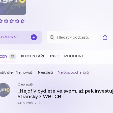
ODEBÍRAT
KOMENTÁŘE
INFO
PODOBNÉ
ZODY
19
dit dle:
Nejnovější
Nejstarší
Nejposlouchanější
O epizodě
„Nejdřív bydlete ve svém, až pak investu
Stránský z WBTCB
24. 5. 2019
9 min