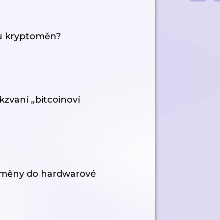
vu kryptoměn?
kzvaní „bitcoinoví
toměny do hardwarové