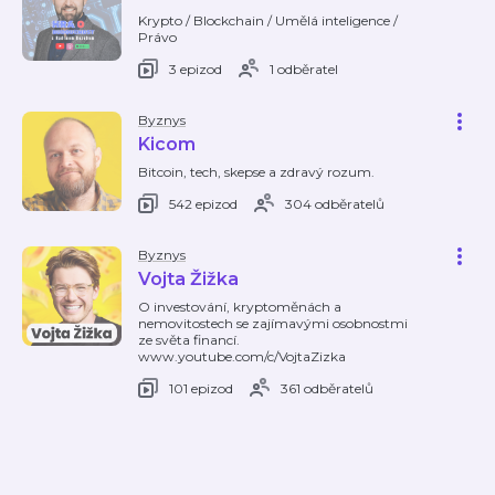
Krypto / Blockchain / Umělá inteligence /
Právo
3 epizod
1 odběratel
Byznys
Kicom
Bitcoin, tech, skepse a zdravý rozum.
542 epizod
304 odběratelů
Byznys
Vojta Žižka
O investování, kryptoměnách a
nemovitostech se zajímavými osobnostmi
ze světa financí.
www.youtube.com/c/VojtaZizka
101 epizod
361 odběratelů