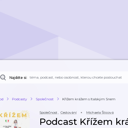
Najděte si:
od
Podcasty
Společnost
Křížem krážem s Italským Snem
Společnost
,
Cestování
Michaela Šticová
Podcast Křížem kr