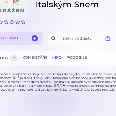
Italským Snem
ODEBÍRAT
KOMENTÁŘE
INFO
PODOBNÉ
ZODY
7
nvenuti, amici! 💛 Jmenuju se Míša, miluju skvělé jídlo - především to italské, peče
olečnost 😁. Žiju si svůj Italský Sen v Toskánsku a online spojuji všechny milé It
práví o mém autentickém životě v Toscana a je jako dělaný především pro vše
dla, Dolce Vita Italiana a Made In Italy 😁💚🤍❤. Vydejte se spolu se mnou na
loostrovem a poznejte Itálii tak, jak vám ji žádný vytištěný průvodce neukáže 