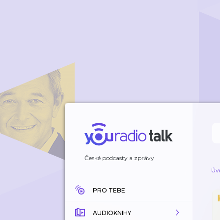
České podcasty a zprávy
Úv
PRO TEBE
AUDIOKNIHY