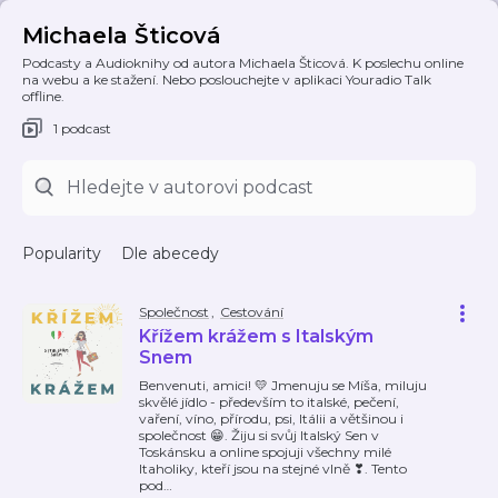
Michaela Šticová
Podcasty a Audioknihy od autora Michaela Šticová. K poslechu online
na webu a ke stažení. Nebo poslouchejte v aplikaci Youradio Talk
offline.
1 podcast
Popularity
Dle abecedy
Společnost
,
Cestování
Křížem krážem s Italským
Snem
Benvenuti, amici! 💛 Jmenuju se Míša, miluju
skvělé jídlo - především to italské, pečení,
vaření, víno, přírodu, psi, Itálii a většinou i
společnost 😁. Žiju si svůj Italský Sen v
Toskánsku a online spojuji všechny milé
Itaholiky, kteří jsou na stejné vlně ❣. Tento
pod
…