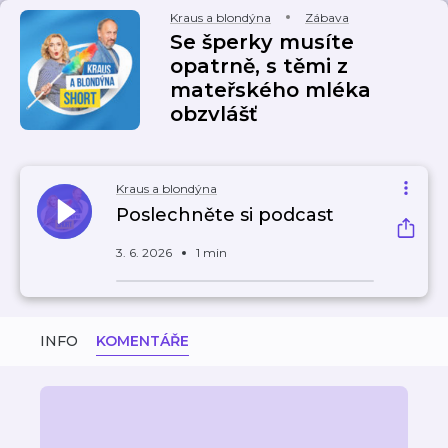
Kraus a blondýna
Zábava
Se šperky musíte
opatrně, s těmi z
mateřského mléka
obzvlášť
Kraus a blondýna
Poslechněte si podcast
3. 6. 2026
1 min
INFO
KOMENTÁŘE