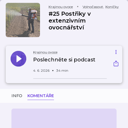
Krajinou ovoce
Volnočasové
,
Koníčky
#25 Postřiky v
extenzivním
ovocnářství
Krajinou ovoce
Poslechněte si podcast
4. 6. 2026
34 min
INFO
KOMENTÁŘE