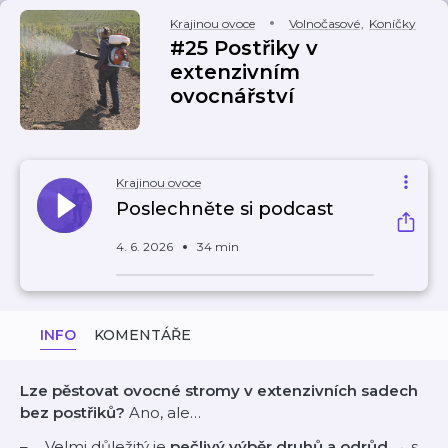
Krajinou ovoce
Volnočasové
,
Koníčky
#25 Postřiky v
extenzivním
ovocnářství
Krajinou ovoce
Poslechněte si podcast
4. 6. 2026
34 min
INFO
KOMENTÁŘE
Lze pěstovat ovocné stromy v extenzivních sadech
bez postřiků?
Ano, ale…
Velmi důležitý je
pečlivý výběr druhů a odrůd
→ s