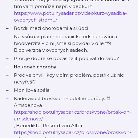
tím vám pomůže např. videokurz
https://www.potulnysadar.cz/videokurz-vysadba-
ovocnych-stromu/
Rozdíl mezi chorobami a škůdci
Na
škůdce
platí mechanické odstraňování a
biodiverzita – o ní jsme si povídali v díle #9
Biodiverzita v ovocných sadech.
Proč je dobré se občas zajít podívat do sadu?
Houbové choroby
Proč ve chvíli, kdy vidím problém, postřik už nic
nevyřeší?
Moniliová spála
Kadeřavost broskvoní – odolné odrůdy: 🍑
Amsdenova
https://shop.potulnysadar.cz/broskvone/broskvon-
amsdenova/
, Benedikte, Rekord von Alter
https://shop.potulnysadar.cz/broskvone/broskvon-