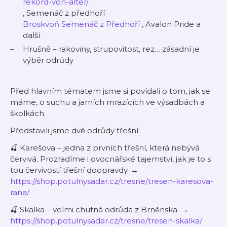
rekord-von-alter/
, Semenáč z předhoří
Broskvoň Semenáč z Předhoří
, Avalon Pride a
další
Hrušně – rakoviny, strupovitost, rez… zásadní je
výběr odrůdy
Před hlavním tématem jsme si povídali o tom, jak se
máme, o suchu a jarních mrazících ve výsadbách a
školkách.
Představili jsme dvě odrůdy třešní:
🍒 Karešova – jedna z prvních třešní, která nebývá
červivá. Prozradíme i ovocnářské tajemství, jak je to s
tou červivostí třešní doopravdy. →
https://shop.potulnysadar.cz/tresne/tresen-karesova-
rana/
🍒 Skalka – velmi chutná odrůda z Brněnska. →
https://shop.potulnysadar.cz/tresne/tresen-skalka/