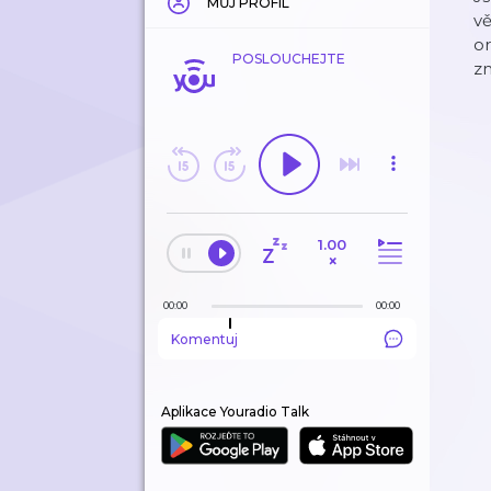
MŮJ PROFIL
vě
or
POSLOUCHEJTE
z
1.00
×
00:00
00:00
Komentuj
Aplikace Youradio Talk