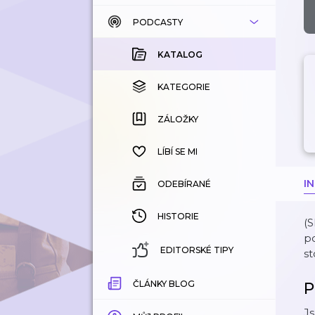
PODCASTY
KATALOG
KOUPENÉ
KATALOG
KATEGORIE
KATEGORIE
ZÁLOŽKY
ZÁLOŽKY
HISTORIE
LÍBÍ SE MI
I
ODEBÍRANÉ
HISTORIE
(S
po
EDITORSKÉ TIPY
st
ČLÁNKY BLOG
P
Js