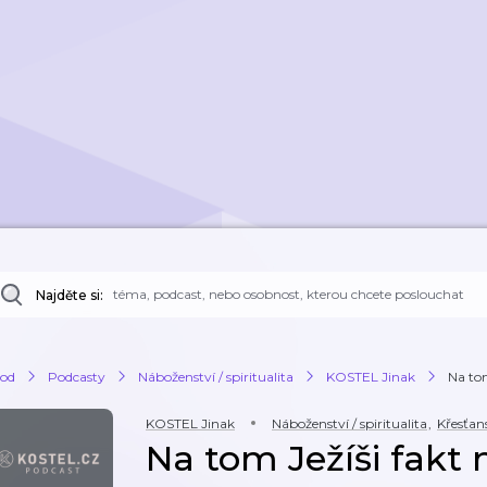
Najděte si:
od
Podcasty
Náboženství / spiritualita
KOSTEL Jinak
Na tom
KOSTEL Jinak
Náboženství / spiritualita
,
Křesťan
Na tom Ježíši fakt 