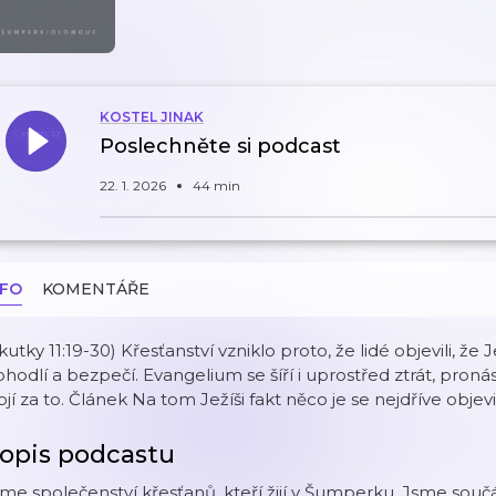
KOSTEL JINAK
Poslechněte si podcast
22. 1. 2026
44 min
NFO
KOMENTÁŘE
kutky 11:19-30) Křesťanství vzniklo proto, že lidé objevili, že
hodlí a bezpečí. Evangelium se šíří i uprostřed ztrát, pronás
ojí za to. Článek Na tom Ježíši fakt něco je se nejdříve objev
opis podcastu
me společenství křesťanů, kteří žijí v Šumperku. Jsme součá