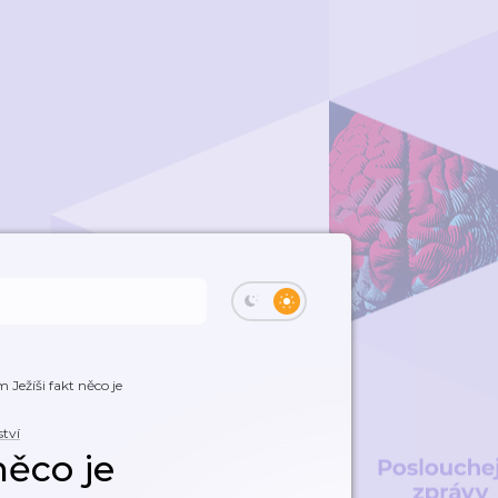
 Ježíši fakt něco je
ství
něco je