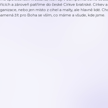
řících a zároveň patříme do české Církve bratrské. Církev 
ganizace, nebo jen místo z cihel a malty, ale hlavně lidé. C
namená žít pro Boha se vším, co máme a všude, kde jsme.