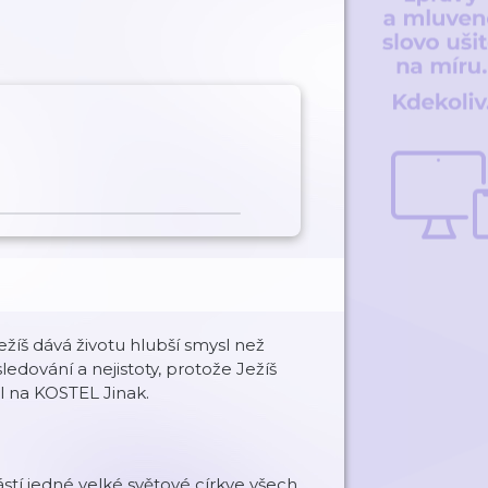
 Ježíš dává životu hlubší smysl než
ledování a nejistoty, protože Ježíš
il na KOSTEL Jinak.
stí jedné velké světové církve všech