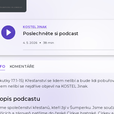
KOSTEL JINAK
Poslechněte si podcast
4. 5. 2026
38 min
NFO
KOMENTÁŘE
kutky 17:1-15) Křesťanství se lidem nelíbí a bude lidi pobuř
dem nelíbí se nejdříve objevil na KOSTEL Jinak.
opis podcastu
me společenství křesťanů, kteří žijí v Šumperku. Jsme součá
řících a zároveň patříme do české Církve bratrské. Církev 