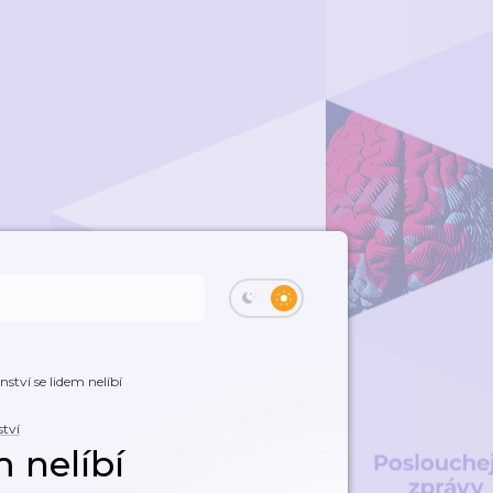
nství se lidem nelíbí
ství
m nelíbí