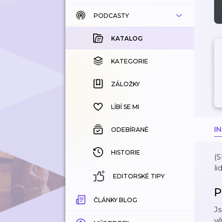
PODCASTY
KATALOG
KOUPENÉ
KATALOG
KATEGORIE
KATEGORIE
ZÁLOŽKY
ZÁLOŽKY
HISTORIE
LÍBÍ SE MI
I
ODEBÍRANÉ
HISTORIE
(S
li
EDITORSKÉ TIPY
P
ČLÁNKY BLOG
Js
vě