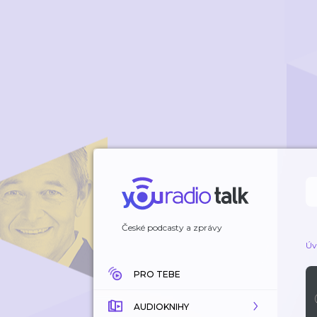
České podcasty a zprávy
Úv
PRO TEBE
AUDIOKNIHY