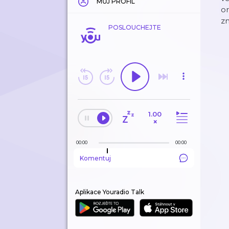
MŮJ PROFIL
or
z
POSLOUCHEJTE
1.00
×
00:00
00:00
Komentuj
Aplikace Youradio Talk