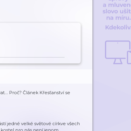
ovat… Proč? Článek Křesťanství se
stí jedné velké světové církve všech
a kostel pro nás není jenom