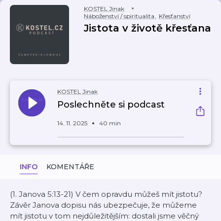
KOSTEL Jinak
Náboženství / spiritualita
,
Křesťanství
Jistota v životě křesťana
KOSTEL Jinak
Poslechněte si podcast
14. 11. 2025
40 min
INFO
KOMENTÁŘE
(1. Janova 5:13-21) V čem opravdu můžeš mít jistotu?
Závěr Janova dopisu nás ubezpečuje, že můžeme
mít jistotu v tom nejdůležitějším: dostali jsme věčný