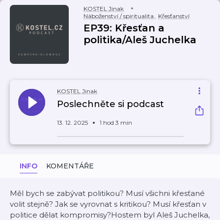
KOSTEL Jinak
Náboženství / spiritualita
,
Křesťanství
EP39: Křesťan a
politika/Aleš Juchelka
KOSTEL Jinak
Poslechněte si podcast
13. 12. 2025
1 hod 3 min
INFO
KOMENTÁŘE
Měl bych se zabývat politikou? Musí všichni křesťané
volit stejně? Jak se vyrovnat s kritikou? Musí křesťan v
politice dělat kompromisy?Hostem byl Aleš Juchelka,