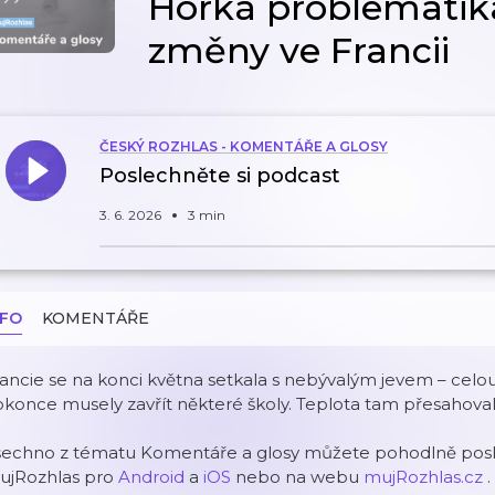
Horká problematik
změny ve Francii
ČESKÝ ROZHLAS - KOMENTÁŘE A GLOSY
Poslechněte si podcast
3. 6. 2026
3 min
NFO
KOMENTÁŘE
ancie se na konci května setkala s nebývalým jevem – celo
konce musely zavřít některé školy. Teplota tam přesahova
šechno z tématu Komentáře a glosy můžete pohodlně poslo
ujRozhlas pro
Android
a
iOS
nebo na webu
mujRozhlas.cz
.