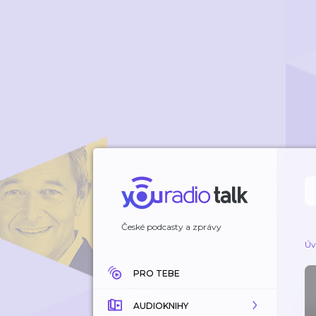
České podcasty a zprávy
Úv
PRO TEBE
AUDIOKNIHY