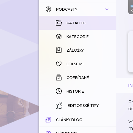
PODCASTY
KATALOG
KOUPENÉ
KATALOG
KATEGORIE
KATEGORIE
ZÁLOŽKY
ZÁLOŽKY
HISTORIE
LÍBÍ SE MI
ODEBÍRANÉ
I
HISTORIE
Fr
EDITORSKÉ TIPY
do
ČLÁNKY BLOG
V
m