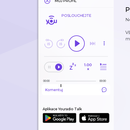
MŮJ PROFIL
P
POSLOUCHEJTE
Ne
V
m
1.00
×
00:00
00:00
Komentuj
Aplikace Youradio Talk