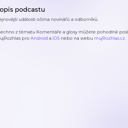
opis podcastu
jnovější události očima novinářů a odborníků.
šechno z tématu Komentáře a glosy můžete pohodlně poslo
ujRozhlas pro
Android
a
iOS
nebo na webu
mujRozhlas.cz
.