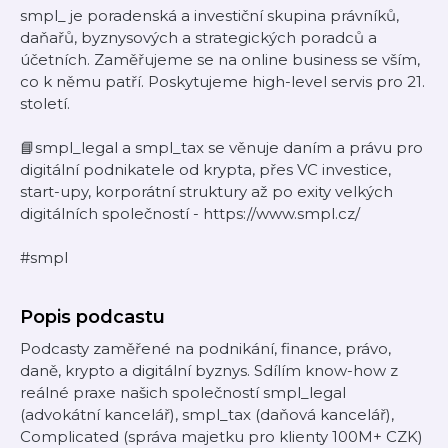
smpl_ je poradenská a investiční skupina právníků,
daňařů, byznysových a strategických poradců a
účetních. Zaměřujeme se na online business se vším,
co k němu patří. Poskytujeme high-level servis pro 21.
století.
📘smpl_legal a smpl_tax se věnuje daním a právu pro
digitální podnikatele od krypta, přes VC investice,
start-upy, korporátní struktury až po exity velkých
digitálních společností - https://www.smpl.cz/
#smpl
Popis podcastu
Podcasty zaměřené na podnikání, finance, právo,
daně, krypto a digitální byznys. Sdílím know-how z
reálné praxe našich společností smpl_legal
(advokátní kancelář), smpl_tax (daňová kancelář),
Complicated (správa majetku pro klienty 100M+ CZK)