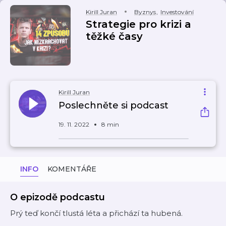
Kirill Juran
Byznys
,
Investování
Strategie pro krizi a
těžké časy
Kirill Juran
Poslechněte si podcast
19. 11. 2022
8 min
INFO
KOMENTÁŘE
O epizodě podcastu
Prý teď končí tlustá léta a přichází ta hubená.