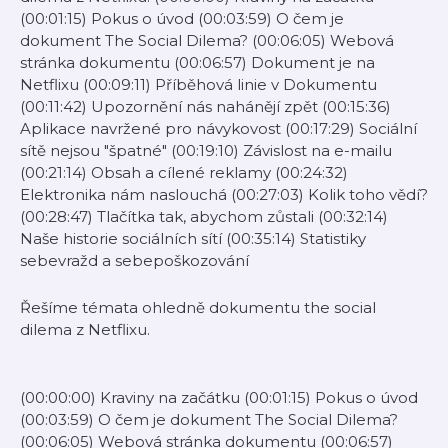
(00:01:15) Pokus o úvod (00:03:59) O čem je
dokument The Social Dilema? (00:06:05) Webová
stránka dokumentu (00:06:57) Dokument je na
Netflixu (00:09:11) Příběhová linie v Dokumentu
(00:11:42) Upozornění nás nahánějí zpět (00:15:36)
Aplikace navržené pro návykovost (00:17:29) Sociální
sítě nejsou "špatné" (00:19:10) Závislost na e-mailu
(00:21:14) Obsah a cílené reklamy (00:24:32)
Elektronika nám naslouchá (00:27:03) Kolik toho vědí?
(00:28:47) Tlačítka tak, abychom zůstali (00:32:14)
Naše historie sociálních sítí (00:35:14) Statistiky
sebevražd a sebepoškozování
Řešíme témata ohledně dokumentu the social
dilema z Netflixu.
(00:00:00) Kraviny na začátku (00:01:15) Pokus o úvod
(00:03:59) O čem je dokument The Social Dilema?
(00:06:05) Webová stránka dokumentu (00:06:57)