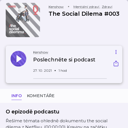
Kenshow
Mentální zdraví
,
Zdraví
The Social Dilema #003
Kenshow
Poslechněte si podcast
27. 10. 2021
1 hod
INFO
KOMENTÁŘE
O epizodě podcastu
Řešíme témata ohledně dokumentu the social
dilema z Netflixu. (00:00:00) Kraviny na začátku