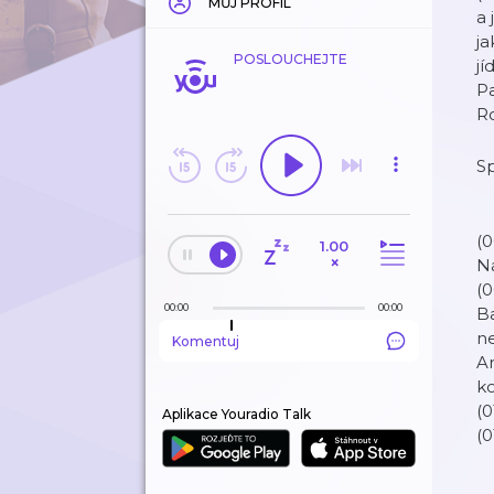
MŮJ PROFIL
a 
j
POSLOUCHEJTE
jí
Pa
R
Sp
(0
1.00
×
Ná
(0
00:00
00:00
Ba
ne
Komentuj
A
ko
(0
Aplikace Youradio Talk
(0