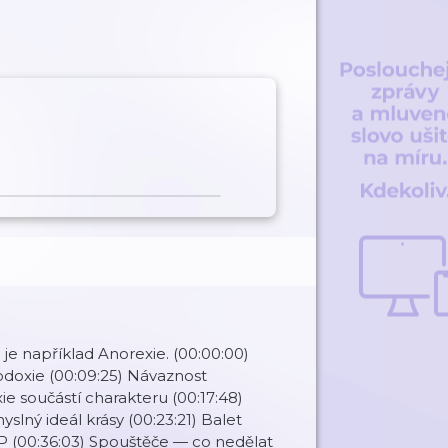
 je například Anorexie. (00:00:00)
todoxie (00:09:25) Návaznost
ie součástí charakteru (00:17:48)
lný ideál krásy (00:23:21) Balet
PPP (00:36:03) Spouštěče — co nedělat