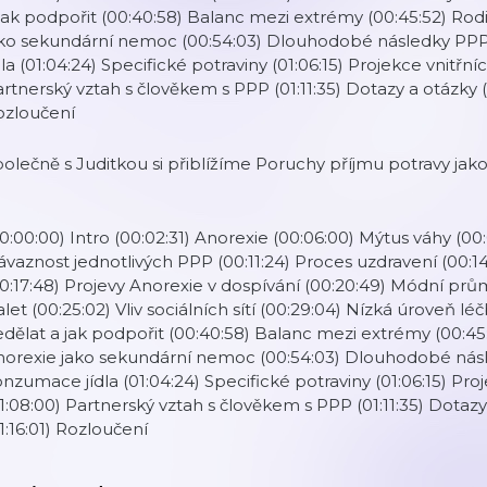
jak podpořit (00:40:58) Balanc mezi extrémy (00:45:52) Rodi
ako sekundární nemoc (00:54:03) Dlouhodobé následky PPP
dla (01:04:24) Specifické potraviny (01:06:15) Projekce vnitřn
rtnerský vztah s člověkem s PPP (01:11:35) Dotazy a otázky (0
ozloučení
olečně s Juditkou si přiblížíme Poruchy příjmu potravy jako
0:00:00) Intro (00:02:31) Anorexie (00:06:00) Mýtus váhy (00
vaznost jednotlivých PPP (00:11:24) Proces uzdravení (00:1
0:17:48) Projevy Anorexie v dospívání (00:20:49) Módní prům
let (00:25:02) Vliv sociálních sítí (00:29:04) Nízká úroveň 
dělat a jak podpořit (00:40:58) Balanc mezi extrémy (00:45:5
norexie jako sekundární nemoc (00:54:03) Dlouhodobé násl
nzumace jídla (01:04:24) Specifické potraviny (01:06:15) Pro
1:08:00) Partnerský vztah s člověkem s PPP (01:11:35) Dotazy
1:16:01) Rozloučení