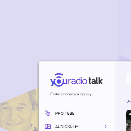
České podcasty a zprávy
Úv
PRO TEBE
AUDIOKNIHY