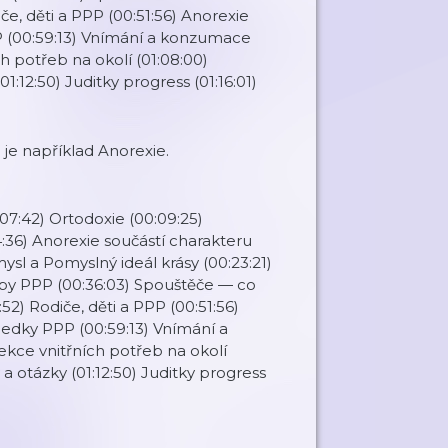
če, děti a PPP (00:51:56) Anorexie
 (00:59:13) Vnímání a konzumace
ích potřeb na okolí (01:08:00)
1:12:50) Juditky progress (01:16:01)
 je například Anorexie.
:07:42) Ortodoxie (00:09:25)
4:36) Anorexie součástí charakteru
ysl a Pomyslný ideál krásy (00:23:21)
léčby PPP (00:36:03) Spouštěče — co
2) Rodiče, děti a PPP (00:51:56)
edky PPP (00:59:13) Vnímání a
jekce vnitřních potřeb na okolí
 a otázky (01:12:50) Juditky progress