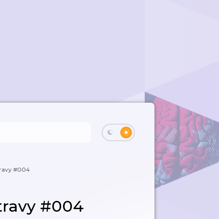
travy #004
travy #004