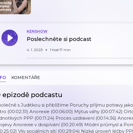
KENSHOW
Poslechněte si podcast
4. 1. 2023
1 hod 17 min
NFO
KOMENTÁŘE
 epizodě podcastu
olečně s Juditkou si přiblížíme Poruchy příjmu potravy jako
tro (00:02:31) Anorexie (00:06:00) Mýtus váhy (00:07:42) Or
dnotlivých PPP (00:11:24) Proces uzdravení (00:14:36) Anorex
ojevy Anorexie v dospívání (00:20:49) Módní průmysl a Pomys
0:25:02) Vliv sociálních sítí (00:29:04) Nízká úroveň léčby 