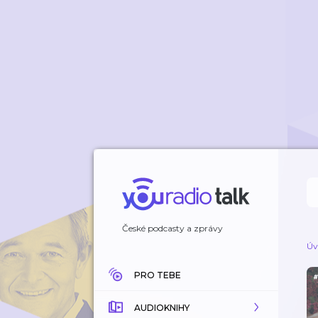
České podcasty a zprávy
Úv
PRO TEBE
AUDIOKNIHY