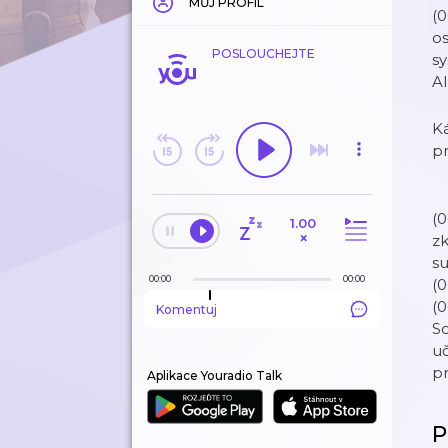
MŮJ PROFIL
(0
os
POSLOUCHEJTE
sy
Al
Ká
p
(0
1.00
×
zk
su
00:00
00:00
(0
(0
Komentuj
So
uč
pr
Aplikace Youradio Talk
P