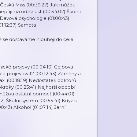
a Česká Miss (00:39:27) Jak můžou
epřijímá odlišnost (00:54:02) Školní
 Davová psychologie (01:00:43)
(01:12:37) Samota
 se dostáváme hlouběji do celé
hické projevy (00:04:10) Gejbova
čalo projevovat? (00:12:43) Záměny a
axi (00:18:19) Nedostatek doktorů
kroky (00:25:41) Nejhorší období
k můžou ostatní pomoct (00:44:01)
2) Školní systém (00:55:41) Když si
:43) Alkohol (01:07:14) Jarní