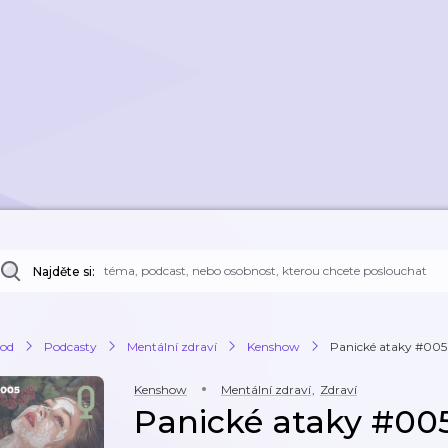
Najděte si:
od
Podcasty
Mentální zdraví
Kenshow
Panické ataky #005
Kenshow
Mentální zdraví
,
Zdraví
Panické ataky #00