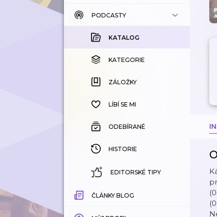
PODCASTY
KATALOG
KOUPENÉ
KATALOG
KATEGORIE
KATEGORIE
ZÁLOŽKY
ZÁLOŽKY
HISTORIE
LÍBÍ SE MI
I
ODEBÍRANÉ
HISTORIE
O
Ká
EDITORSKÉ TIPY
pr
(0
ČLÁNKY BLOG
(0
Ne