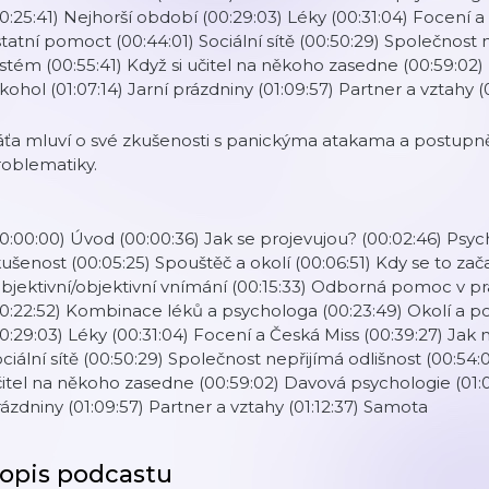
0:25:41) Nejhorší období (00:29:03) Léky (00:31:04) Focení 
tatní pomoct (00:44:01) Sociální sítě (00:50:29) Společnost n
stém (00:55:41) Když si učitel na někoho zasedne (00:59:02)
kohol (01:07:14) Jarní prázdniny (01:09:57) Partner a vztahy 
ťa mluví o své zkušenosti s panickýma atakama a postupně
roblematiky.
0:00:00) Úvod (00:00:36) Jak se projevujou? (00:02:46) Psyc
ušenost (00:05:25) Spouštěč a okolí (00:06:51) Kdy se to za
bjektivní/objektivní vnímání (00:15:33) Odborná pomoc v pr
0:22:52) Kombinace léků a psychologa (00:23:49) Okolí a po
0:29:03) Léky (00:31:04) Focení a Česká Miss (00:39:27) Ja
ciální sítě (00:50:29) Společnost nepřijímá odlišnost (00:54:0
itel na někoho zasedne (00:59:02) Davová psychologie (01:00
ázdniny (01:09:57) Partner a vztahy (01:12:37) Samota
opis podcastu