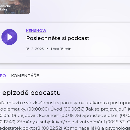
KENSHOW
Poslechněte si podcast
18. 2. 2023
1 hod 18 min
NFO
KOMENTÁŘE
 epizodě podcastu
ťa mluví o své zkušenosti s panickýma atakama a postupně
oblematiky. (00:00:00) Úvod (00:00:36) Jak se projevujou? 
0:04:10) Gejbova zkušenost (00:05:25) Spouštěč a okolí (00:0
0:12:43) Záměny a subjektivní/objektivní vnímání (00:15:33)
dostatek doktorů (00:22:52) Kombinace léků a psychologa 