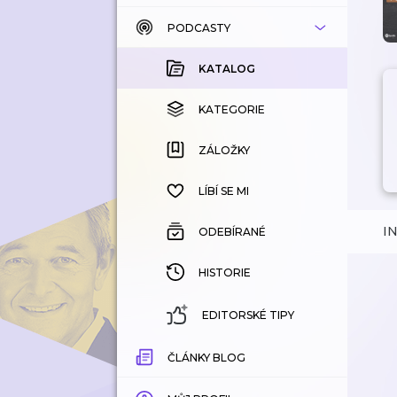
PODCASTY
KATALOG
KOUPENÉ
KATALOG
KATEGORIE
KATEGORIE
ZÁLOŽKY
ZÁLOŽKY
HISTORIE
LÍBÍ SE MI
I
ODEBÍRANÉ
HISTORIE
EDITORSKÉ TIPY
ČLÁNKY BLOG