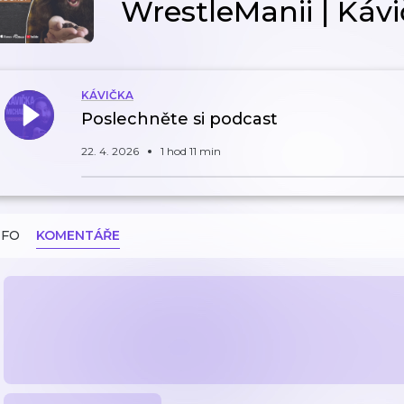
WrestleManii | Káv
KÁVIČKA
Poslechněte si podcast
22. 4. 2026
1 hod 11 min
NFO
KOMENTÁŘE