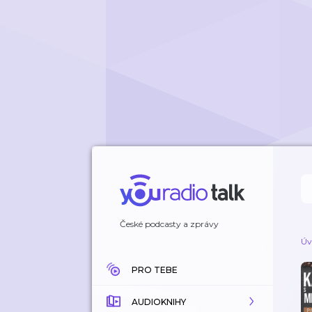
České podcasty a zprávy
Úv
PRO TEBE
AUDIOKNIHY