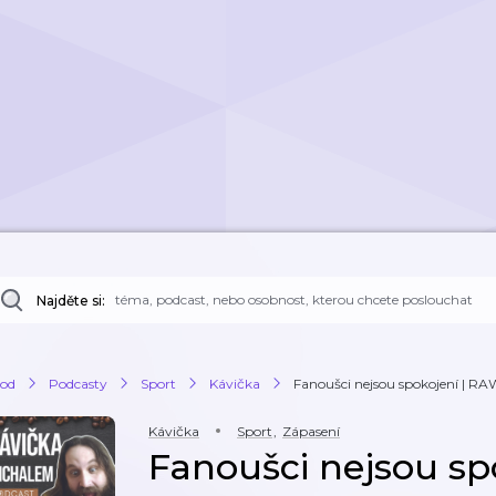
Najděte si:
od
Podcasty
Sport
Kávička
Fanoušci nejsou spokojení | RAW
Kávička
Sport
,
Zápasení
Fanoušci nejsou sp