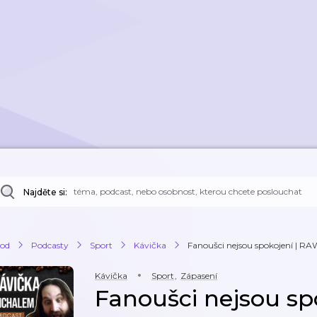
Najděte si:
od
Podcasty
Sport
Kávička
Fanoušci nejsou spokojení | RAW
Kávička
Sport
,
Zápasení
Fanoušci nejsou sp