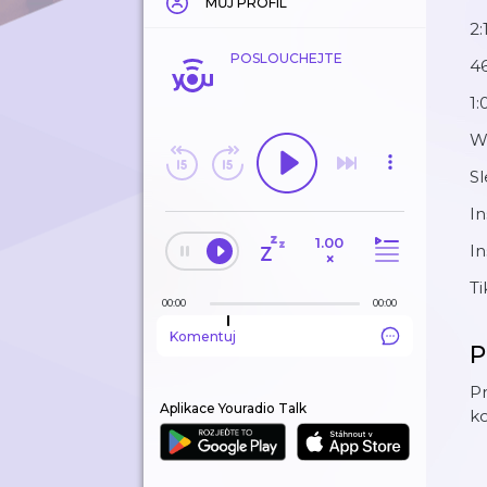
MŮJ PROFIL
2:
POSLOUCHEJTE
4
1:
Wr
Sl
I
1.00
I
×
Ti
00:00
00:00
Komentuj
P
Pr
Aplikace Youradio Talk
k