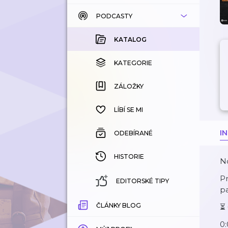
PODCASTY
KATALOG
KOUPENÉ
KATALOG
KATEGORIE
KATEGORIE
ZÁLOŽKY
ZÁLOŽKY
HISTORIE
LÍBÍ SE MI
I
ODEBÍRANÉ
HISTORIE
No
Pr
EDITORSKÉ TIPY
p
ČLÁNKY BLOG
⏳ 
0: