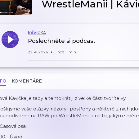
WrestleManii | Káv
KÁVIČKA
Poslechněte si podcast
22. 4. 2026
1 hod 11 min
NFO
KOMENTÁŘE
vá Kávička je tady a tentokrát ji z velké části tvoříte vy.
ošli jsme vaše otázky, názory i postřehy a některé z nich jd
ak podíváme na RAW po WrestleManii a na to, jakým směr
Časová osa:
00 - Úvod