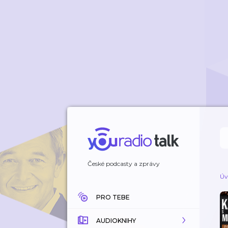
České podcasty a zprávy
Úv
PRO TEBE
AUDIOKNIHY