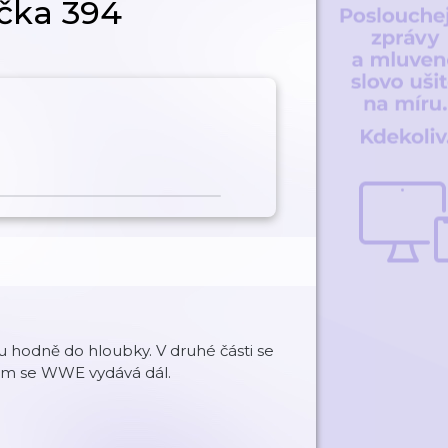
ička 394
ou hodně do hloubky. V druhé části se
em se WWE vydává dál.