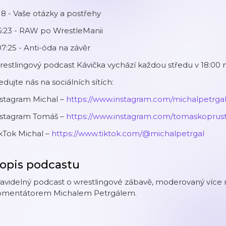
18 - Vaše otázky a postřehy
6:23 - RAW po WrestleManii
07:25 - Anti-óda na závěr
estlingový podcast Kávička vychází každou středu v 18:00 
edujte nás na sociálních sítích:
nstagram Michal –
https://www.instagram.com/michalpetrga
nstagram Tomáš –
https://www.instagram.com/tomaskoprus
kTok Michal –
https://www.tiktok.com/@michalpetrgal
opis podcastu
avidelný podcast o wrestlingové zábavě, moderovaný více 
omentátorem Michalem Petrgálem.