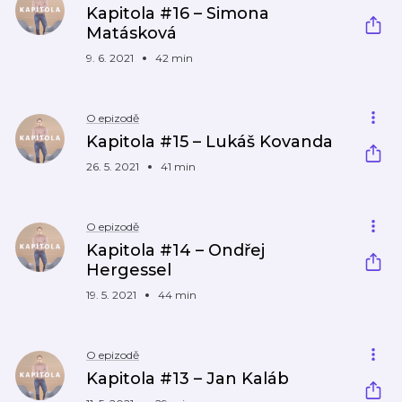
Kapitola #16 – Simona
Matásková
9. 6. 2021
42 min
O epizodě
Kapitola #15 – Lukáš Kovanda
26. 5. 2021
41 min
O epizodě
Kapitola #14 – Ondřej
Hergessel
19. 5. 2021
44 min
O epizodě
Kapitola #13 – Jan Kaláb