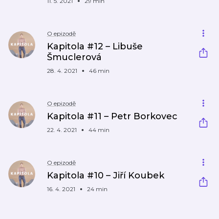
11. 5. 2021
29 min
O epizodě
Kapitola #12 – Libuše
Šmuclerová
28. 4. 2021
46 min
O epizodě
Kapitola #11 – Petr Borkovec
22. 4. 2021
44 min
O epizodě
Kapitola #10 – Jiří Koubek
16. 4. 2021
24 min