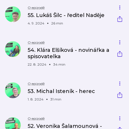
O epizodě
55. Lukáš Šilc - ředitel Naděje
4. 9. 2024
26 min
O epizodě
54. Klára Elšíková - novinářka a
spisovatelka
22. 8. 2024
34 min
O epizodě
53. Michal Isteník - herec
1. 8. 2024
31 min
O epizodě
52. Veronika Šalamounová -