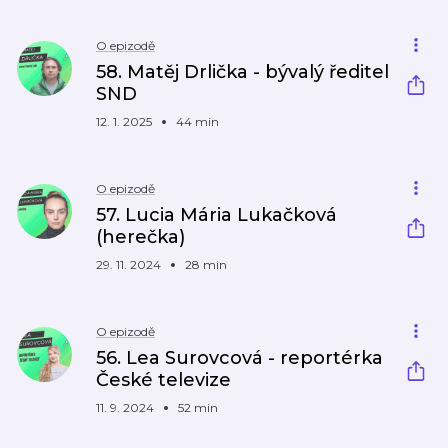
O epizodě
58. Matěj Drlička - bývalý ředitel
SND
12. 1. 2025
44 min
O epizodě
57. Lucia Mária Lukačková
(herečka)
29. 11. 2024
28 min
O epizodě
56. Lea Surovcová - reportérka
České televize
11. 9. 2024
52 min