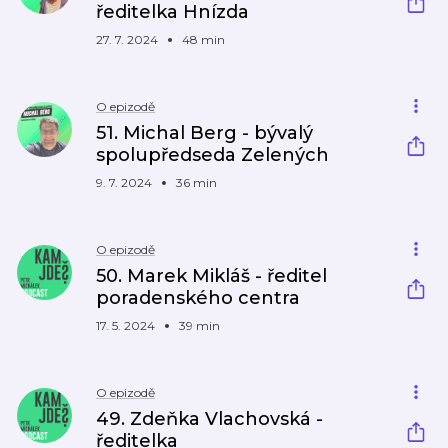
ředitelka Hnízda
27. 7. 2024
48 min
O epizodě
51. Michal Berg - bývalý
spolupředseda Zelených
9. 7. 2024
36 min
O epizodě
50. Marek Mikláš - ředitel
poradenského centra
17. 5. 2024
39 min
O epizodě
49. Zdeňka Vlachovská -
ředitelka