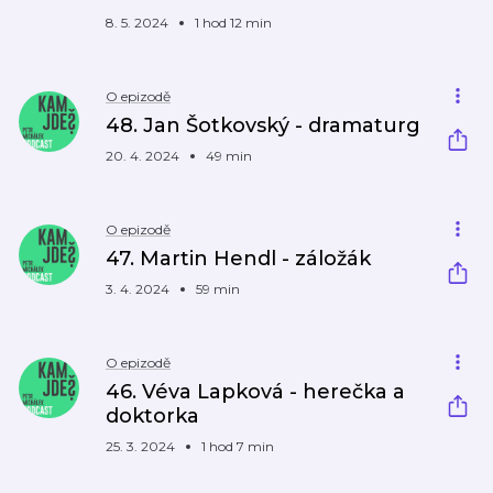
8. 5. 2024
1 hod 12 min
O epizodě
48. Jan Šotkovský - dramaturg
20. 4. 2024
49 min
O epizodě
47. Martin Hendl - záložák
3. 4. 2024
59 min
O epizodě
46. Véva Lapková - herečka a
doktorka
25. 3. 2024
1 hod 7 min