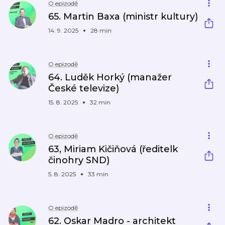
O epizodě
65. Martin Baxa (ministr kultury)
14. 9. 2025
28 min
O epizodě
64. Luděk Horký (manažer
České televize)
15. 8. 2025
32 min
O epizodě
63, Miriam Kičiňová (ředitelk
činohry SND)
5. 8. 2025
33 min
O epizodě
62. Oskar Madro - architekt