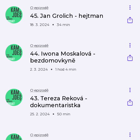
O epizodě
45. Jan Grolich - hejtman
18. 3. 2024
34 min
O epizodě
44. Iwona Moskalová -
bezdomovkyně
2. 3. 2024
1 hod 4 min
O epizodě
43. Tereza Reková -
dokumentaristka
25. 2. 2024
50 min
O epizodě