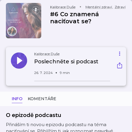
Kalibrace Duše
Mentální zdraví
,
Zdraví
#6 Co znamená
naciťovat se?
Kalibrace Duše
Poslechněte si podcast
26. 7. 2024
9 min
INFO
KOMENTÁŘE
O epizodě podcastu
Přináším ti novou epizodu podcastu na téma
naciťování se. Přiblížím ti, jak rozpoznat pravdivé