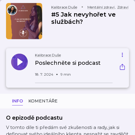
Kalibrace Duše
Mentální zdraví
,
Zdraví
#5 Jak nevyhořet ve
službách?
Kalibrace Duše
Poslechněte si podcast
18. 7. 2024
9 min
INFO
KOMENTÁŘE
O epizodě podcastu
V tomto díle ti předám své zkušenosti a rady, jak si
definovat svého ideálního klienta, nesnažit se zavděčit