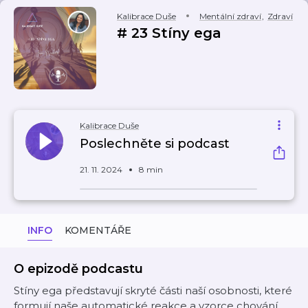
Kalibrace Duše
Mentální zdraví
,
Zdraví
# 23 Stíny ega
Kalibrace Duše
Poslechněte si podcast
21. 11. 2024
8 min
INFO
KOMENTÁŘE
O epizodě podcastu
Stíny ega představují skryté části naší osobnosti, které
formují naše automatické reakce a vzorce chování.