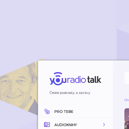
České podcasty a zprávy
Úv
PRO TEBE
AUDIOKNIHY