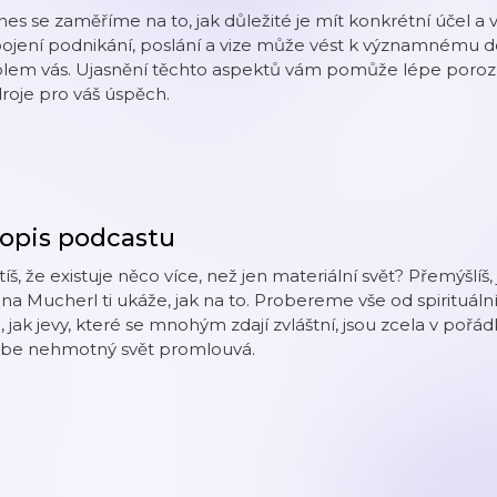
es se zaměříme na to, jak důležité je mít konkrétní účel a v
ojení podnikání, poslání a vize může vést k významnému d
olem vás. Ujasnění těchto aspektů vám pomůže lépe porozu
roje pro váš úspěch.
opis podcastu
tíš, že existuje něco více, než jen materiální svět? Přemýšlíš
na Mucherl ti ukáže, jak na to. Probereme vše od spirituál
, jak jevy, které se mnohým zdají zvláštní, jsou zcela v pořád
ebe nehmotný svět promlouvá.