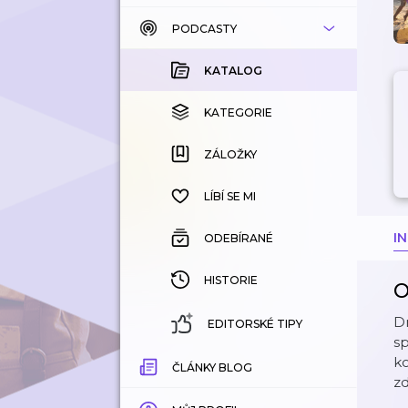
PODCASTY
KATALOG
KOUPENÉ
KATALOG
KATEGORIE
KATEGORIE
ZÁLOŽKY
ZÁLOŽKY
HISTORIE
LÍBÍ SE MI
I
ODEBÍRANÉ
HISTORIE
O
Dn
EDITORSKÉ TIPY
sp
k
ČLÁNKY BLOG
zd