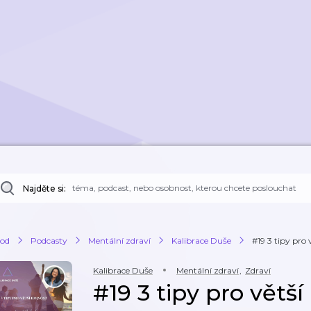
Najděte si:
od
Podcasty
Mentální zdraví
Kalibrace Duše
#19 3 tipy pro 
Kalibrace Duše
Mentální zdraví
,
Zdraví
#19 3 tipy pro větší