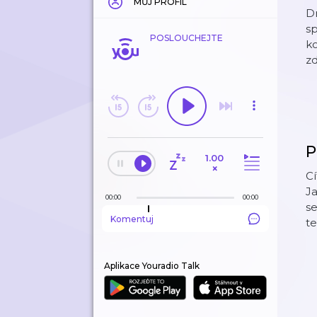
MŮJ PROFIL
Dn
sp
POSLOUCHEJTE
k
zd
P
1.00
×
Cí
Ja
00:00
00:00
se
Komentuj
t
Aplikace Youradio Talk