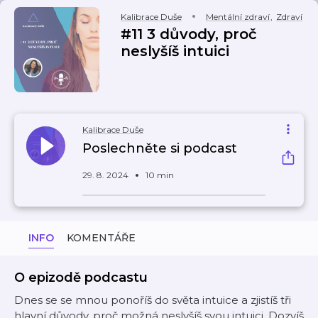
Kalibrace Duše
Mentální zdraví
,
Zdraví
#11 3 důvody, proč
neslyšíš intuici
Kalibrace Duše
Poslechněte si podcast
29. 8. 2024
10 min
INFO
KOMENTÁŘE
O epizodě podcastu
Dnes se se mnou ponoříš do světa intuice a zjistíš tři
hlavní důvody, proč možná neslyšíš svou intuici. Dozvíš