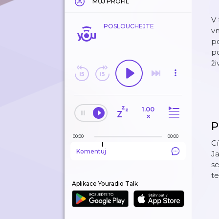
MŮJ PROFIL
V
POSLOUCHEJTE
vn
p
po
ži
1.00
×
P
00:00
00:00
Cí
Komentuj
Ja
se
t
Aplikace Youradio Talk