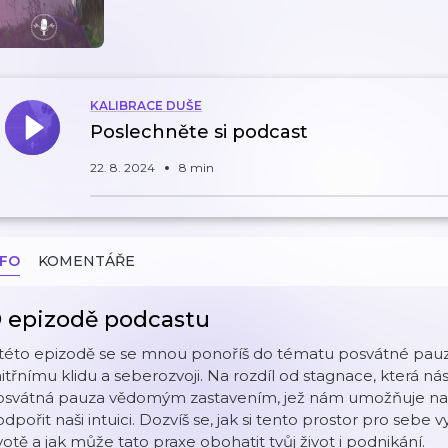
KALIBRACE DUŠE
Poslechněte si podcast
22. 8. 2024
8 min
NFO
KOMENTÁŘE
 epizodě podcastu
 této epizodě se se mnou ponoříš do tématu posvátné pauz
itřnímu klidu a seberozvoji. Na rozdíl od stagnace, která n
osvátná pauza vědomým zastavením, jež nám umožňuje nade
dpořit naši intuici. Dozvíš se, jak si tento prostor pro sebe
votě a jak může tato praxe obohatit tvůj život i podnikání.