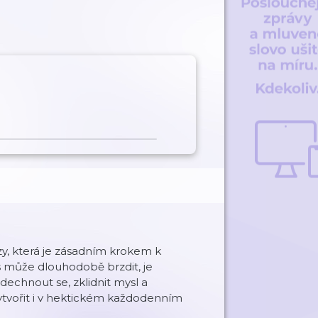
y, která je zásadním krokem k
ás může dlouhodobě brzdit, je
chnout se, zklidnit mysl a
 vytvořit i v hektickém každodenním