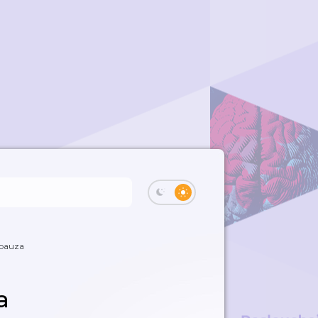
 pauza
a