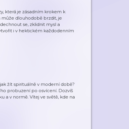
y, která je zásadním krokem k
ás může dlouhodobě brzdit, je
chnout se, zklidnit mysl a
 vytvořit i v hektickém každodenním
, jak žít spirituálně v moderní době?
ního probuzení po osvícení. Dozvíš
ku a v normě. Vítej ve světě, kde na