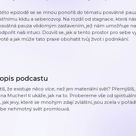
 této epizodě se se mnou ponoříš do tématu posvátné pauz
itřnímu klidu a seberozvoji. Na rozdíl od stagnace, která n
osvátná pauza vědomým zastavením, jež nám umožňuje nade
dpořit naši intuici. Dozvíš se, jak si tento prostor pro sebe
votě a jak může tato praxe obohatit tvůj život i podnikání.
opis podcastu
tíš, že existuje něco více, než jen materiální svět? Přemýšlíš
na Mucherl ti ukáže, jak na to. Probereme vše od spirituál
, jak jevy, které se mnohým zdají zvláštní, jsou zcela v pořád
ebe nehmotný svět promlouvá.