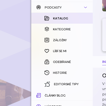
PODCASTY
KATALOG
KOUPENÉ
KATALOG
KATEGORIE
KATEGORIE
ZÁLOŽKY
ZÁLOŽKY
HISTORIE
LÍBÍ SE MI
I
ODEBÍRANÉ
HISTORIE
O
V
EDITORSKÉ TIPY
vn
p
ČLÁNKY BLOG
po
ži