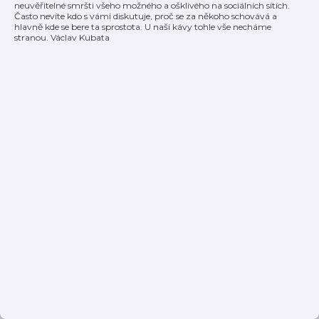
neuvěřitelné smršti všeho možného a ošklivého na sociálních sítích.
Často nevíte kdo s vámi diskutuje, proč se za někoho schovává a
hlavně kde se bere ta sprostota. U naší kávy tohle vše necháme
stranou. Václav Kubata