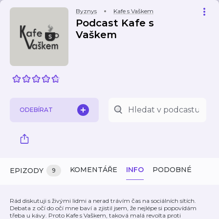
Byznys
Kafe s Vaškem
Podcast Kafe s
Vaškem
ODEBÍRAT
KOMENTÁŘE
INFO
PODOBNÉ
EPIZODY
9
Rád diskutuji s živými lidmi a nerad trávím čas na sociálních sítích.
Debata z očí do očí mne baví a zjistil jsem, že nejlépe si popovídám
třeba u kávy. Proto Kafe s Vaškem, taková malá revolta proti