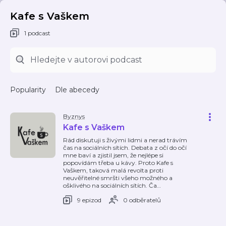
Kafe s Vaškem
1 podcast
Popularity
Dle abecedy
Byznys
Kafe s Vaškem
Rád diskutuji s živými lidmi a nerad trávím
čas na sociálních sítích. Debata z očí do očí
mne baví a zjistil jsem, že nejlépe si
popovídám třeba u kávy. Proto Kafe s
Vaškem, taková malá revolta proti
neuvěřitelné smršti všeho možného a
ošklivého na sociálních sítích. Ča
…
9 epizod
0 odběratelů