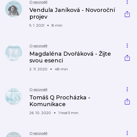
O epizodě
Vendula Janíková - Novoroční
projev
5. 1. 2021
8 min
O epizodě
Magdaléna Dvořáková - Žijte
svou esenci
2. 11. 2020
48 min
O epizodě
Tomáš Q Procházka -
Komunikace
26. 10. 2020
1 hod 5 min
O epizodě