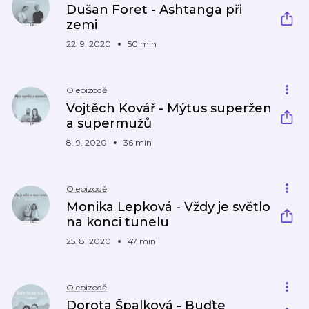
Dušan Foret - Ashtanga při
zemi
22. 9. 2020
50 min
O epizodě
Vojtěch Kovář - Mýtus superžen
a supermužů
8. 9. 2020
36 min
O epizodě
Monika Lepková - Vždy je světlo
na konci tunelu
25. 8. 2020
47 min
O epizodě
Dorota Špalková - Buďte