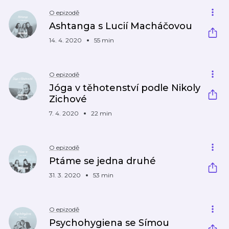
O epizodě
Ashtanga s Lucií Macháčovou
14. 4. 2020
55 min
O epizodě
Jóga v těhotenství podle Nikoly
Zichové
7. 4. 2020
22 min
O epizodě
Ptáme se jedna druhé
31. 3. 2020
53 min
O epizodě
Psychohygiena se Símou