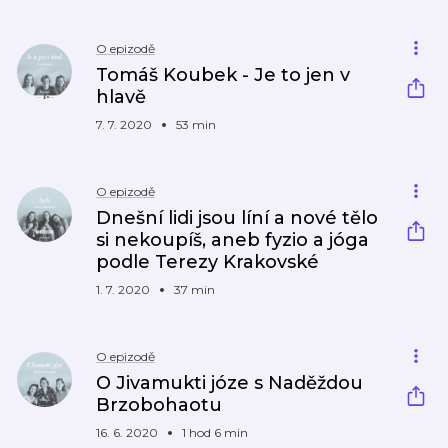
O epizodě
Tomáš Koubek - Je to jen v
hlavě
7. 7. 2020
53 min
O epizodě
Dnešní lidi jsou líní a nové tělo
si nekoupíš, aneb fyzio a jóga
podle Terezy Krakovské
1. 7. 2020
37 min
O epizodě
O Jivamukti józe s Naděždou
Brzobohaotu
16. 6. 2020
1 hod 6 min