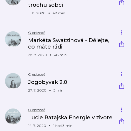
trochu sobci
11. 8. 2020
48 min
O epizodě
Markéta Swatzinová - Dělejte,
co máte rádi
28. 7. 2020
48 min
O epizodě
Jogobyvak 2.0
27. 7. 2020
3 min
O epizodě
Lucie Ratajska Energie v zivote
14. 7. 2020
1 hod 3 min