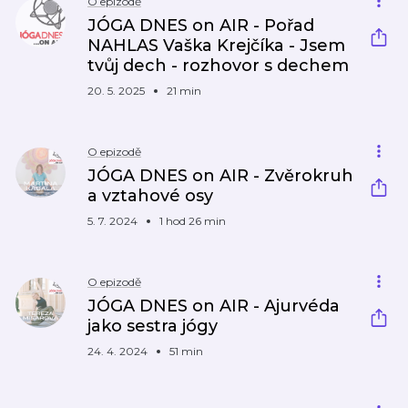
O epizodě
JÓGA DNES on AIR - Pořad
NAHLAS Vaška Krejčíka - Jsem
tvůj dech - rozhovor s dechem
20. 5. 2025
21 min
O epizodě
JÓGA DNES on AIR - Zvěrokruh
a vztahové osy
5. 7. 2024
1 hod 26 min
O epizodě
JÓGA DNES on AIR - Ajurvéda
jako sestra jógy
24. 4. 2024
51 min