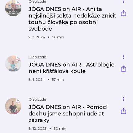
O epizodě
JÓGA DNES on AIR - Ani ta
nejsilnější sekta nedokáže zničit
touhu člověka po osobní
svobodě
7. 2. 2024
56 min
O epizodě
JÓGA DNES on AIR - Astrologie
není křišťálová koule
8. 1. 2024
57 min
O epizodě
JÓGA DNES on AIR - Pomocí
dechu jsme schopni udělat
zázraky
8. 12. 2023
50 min