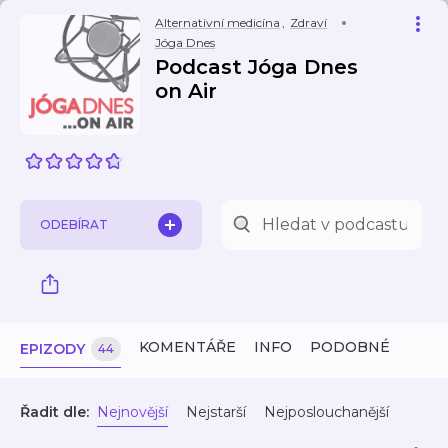
Alternativní medicína
,
Zdraví
Jóga Dnes
Podcast Jóga Dnes
on Air
ODEBÍRAT
KOMENTÁŘE
INFO
PODOBNÉ
EPIZODY
44
Řadit dle:
Nejnovější
Nejstarší
Nejposlouchanější