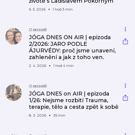
životě s Ladislavem Pokorným
6. 5. 2026
1 hod 3 min
O epizodě
JÓGA DNES ON AIR | epizoda
2/2026: JARO PODLE
ÁJURVÉDY: proč jsme unavení,
zahlenění a jak z toho ven.
2. 4. 2026
1 hod 4 min
O epizodě
JÓGA DNES on AIR | epizoda
1/26: Nejsme rozbití Trauma,
terapie, tělo a cesta zpět k sobě
8. 3. 2026
35 min