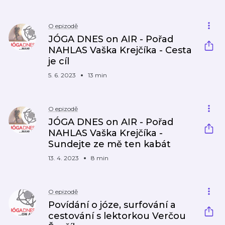
O epizodě
JÓGA DNES on AIR - Pořad
NAHLAS Vaška Krejčíka - Cesta
je cíl
5. 6. 2023
13 min
O epizodě
JÓGA DNES on AIR - Pořad
NAHLAS Vaška Krejčíka -
Sundejte ze mě ten kabát
13. 4. 2023
8 min
O epizodě
Povídání o józe, surfování a
cestování s lektorkou Verčou