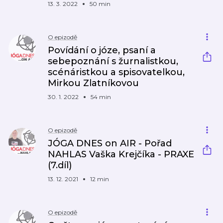
13. 3. 2022
50 min
O epizodě
Povídání o józe, psaní a
sebepoznání s žurnalistkou,
scénáristkou a spisovatelkou,
Mirkou Zlatníkovou
30. 1. 2022
54 min
O epizodě
JÓGA DNES on AIR - Pořad
NAHLAS Vaška Krejčíka - PRAXE
(7.díl)
13. 12. 2021
12 min
O epizodě