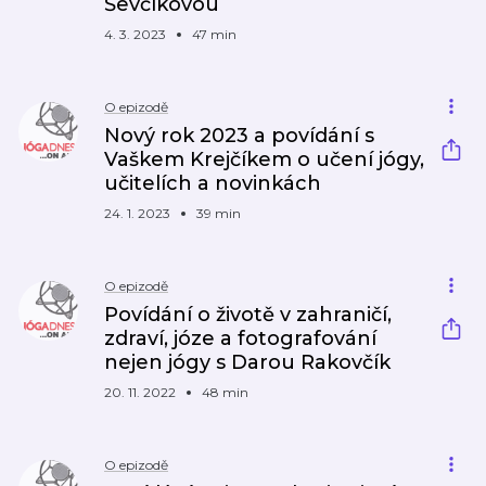
Ševčíkovou
4. 3. 2023
47 min
O epizodě
Nový rok 2023 a povídání s
Vaškem Krejčíkem o učení jógy,
učitelích a novinkách
24. 1. 2023
39 min
O epizodě
Povídání o životě v zahraničí,
zdraví, józe a fotografování
nejen jógy s Darou Rakovčík
20. 11. 2022
48 min
O epizodě