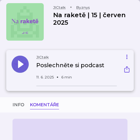
JICtalk
Byznys
Na raketě | 15 | červen
2025
JICtalk
Poslechněte si podcast
11. 6. 2025
6 min
INFO
KOMENTÁŘE