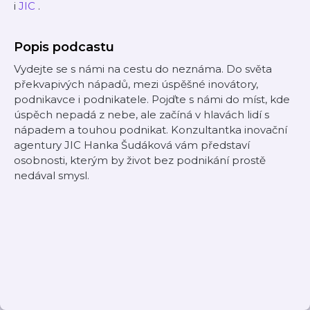
i
⁠⁠⁠⁠⁠⁠⁠⁠⁠⁠⁠JIC⁠⁠⁠⁠⁠⁠⁠⁠⁠⁠⁠
.
Popis podcastu
Vydejte se s námi na cestu do neznáma. Do světa
překvapivých nápadů, mezi úspěšné inovátory,
podnikavce i podnikatele. Pojďte s námi do míst, kde
úspěch nepadá z nebe, ale začíná v hlavách lidí s
nápadem a touhou podnikat. Konzultantka inovační
agentury JIC Hanka Šudáková vám představí
osobnosti, kterým by život bez podnikání prostě
nedával smysl.