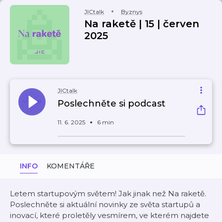
JICtalk
Byznys
Na raketě | 15 | červen
2025
JICtalk
Poslechněte si podcast
11. 6. 2025
6 min
INFO
KOMENTÁŘE
Letem startupovým světem! Jak jinak než Na raketě.
Poslechněte si aktuální novinky ze světa startupů a
inovací, které proletěly vesmírem, ve kterém najdete