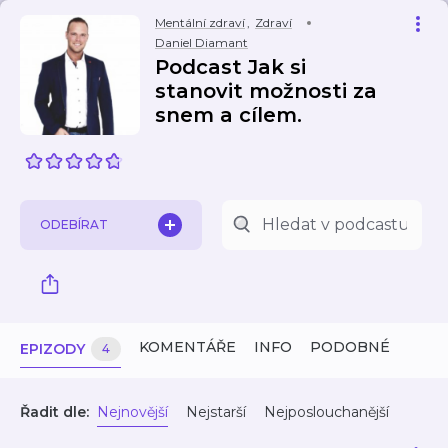
Mentální zdraví
,
Zdraví
Daniel Diamant
Podcast Jak si
stanovit možnosti za
snem a cílem.
ODEBÍRAT
KOMENTÁŘE
INFO
PODOBNÉ
EPIZODY
4
Řadit dle:
Nejnovější
Nejstarší
Nejposlouchanější