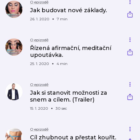
O epizodě
Jak budovat nové základy.
26. 1. 2020
7 min
O epizodě
Řízená afirmační, meditační
upoutávka.
25. 1. 2020
4 min
O epizodě
Jak si stanovit možnosti za
snem a cílem. (Trailer)
15. 1. 2020
30 sec
O epizodě
Cíl zhubnout a přestat kouřit.