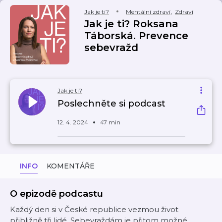
Jak je ti?
Mentální zdraví
,
Zdraví
Jak je ti? Roksana
Táborská. Prevence
sebevražd
Jak je ti?
Poslechněte si podcast
12. 4. 2024
47 min
INFO
KOMENTÁŘE
O epizodě podcastu
Každý den si v České republice vezmou život
přibližně tři lidé. Sebevraždám je přitom možné