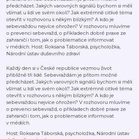
předcházet. Jakých varovných signálů bychom si měli
všímat u lidí ve svém okolí? Jak extrémně citlivé téma
otevřít v rozhovoru s někým blízkým? A kdo je
sebevraždou nejvíce ohrožen? V rozhovoru mluvíme
o prevenci sebevražd, o příkladech dobré praxe ze
zahraničí i tom, jak o problematice informovat
v médiích. Host: Roksana Táborská, psycholožka,
Národní ústav duševního zdraví
Každý den si v České republice vezmou život
přibližně tři lidé. Sebevraždám je přitom možné
předcházet. Jakých varovných signálů bychom si měli
všímat u lidí ve svém okolí? Jak extrémně citlivé téma
otevřít v rozhovoru s někým blízkým? A kdo je
sebevraždou nejvíce ohrožen? V rozhovoru mluvíme
o prevenci sebevražd, o příkladech dobré praxe ze
zahraničí i tom, jak o problematice informovat
v médiích.
Host: Roksana Táborská, psycholožka, Národní ústav