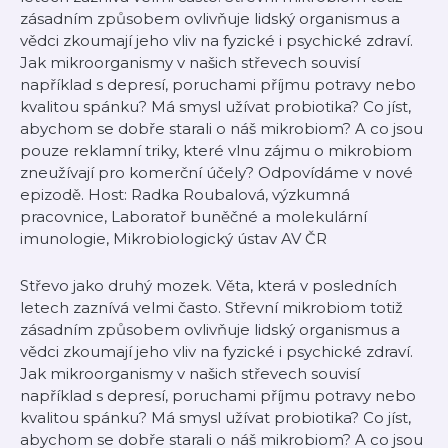
zásadním způsobem ovlivňuje lidský organismus a
vědci zkoumají jeho vliv na fyzické i psychické zdraví.
Jak mikroorganismy v našich střevech souvisí
například s depresí, poruchami příjmu potravy nebo
kvalitou spánku? Má smysl užívat probiotika? Co jíst,
abychom se dobře starali o náš mikrobiom? A co jsou
pouze reklamní triky, které vlnu zájmu o mikrobiom
zneužívají pro komerční účely? Odpovídáme v nové
epizodě. Host: Radka Roubalová, výzkumná
pracovnice, Laboratoř buněčné a molekulární
imunologie, Mikrobiologický ústav AV ČR
Střevo jako druhý mozek. Věta, která v posledních
letech zaznívá velmi často. Střevní mikrobiom totiž
zásadním způsobem ovlivňuje lidský organismus a
vědci zkoumají jeho vliv na fyzické i psychické zdraví.
Jak mikroorganismy v našich střevech souvisí
například s depresí, poruchami příjmu potravy nebo
kvalitou spánku? Má smysl užívat probiotika? Co jíst,
abychom se dobře starali o náš mikrobiom? A co jsou