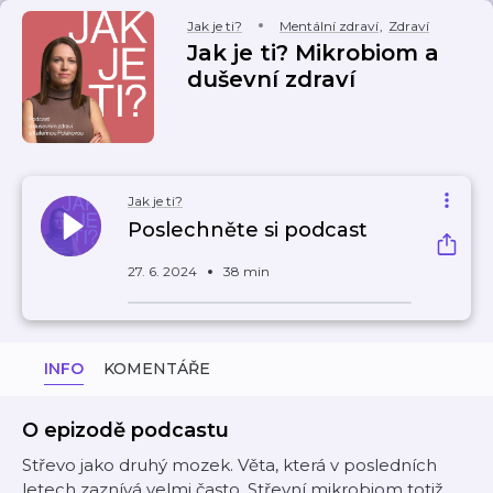
Jak je ti?
Mentální zdraví
,
Zdraví
Jak je ti? Mikrobiom a
duševní zdraví
Jak je ti?
Poslechněte si podcast
27. 6. 2024
38 min
INFO
KOMENTÁŘE
O epizodě podcastu
Střevo jako druhý mozek. Věta, která v posledních
letech zaznívá velmi často. Střevní mikrobiom totiž