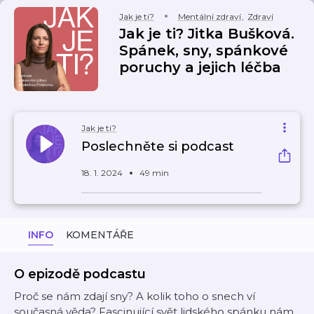
Jak je ti?
Mentální zdraví
,
Zdraví
Jak je ti? Jitka Bušková.
Spánek, sny, spánkové
poruchy a jejich léčba
Jak je ti?
Poslechněte si podcast
18. 1. 2024
49 min
INFO
KOMENTÁŘE
O epizodě podcastu
Proč se nám zdají sny? A kolik toho o snech ví
současná věda? Fascinující svět lidského spánku nám