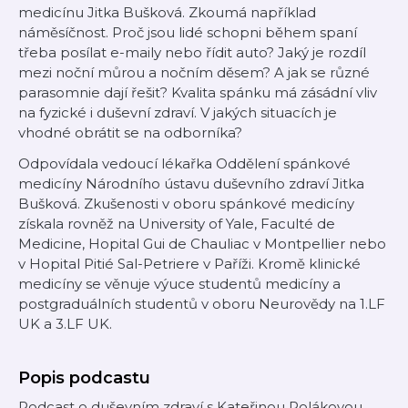
medicínu Jitka Bušková. Zkoumá například
náměsíčnost. Proč jsou lidé schopni během spaní
třeba posílat e-maily nebo řídit auto? Jaký je rozdíl
mezi noční můrou a nočním děsem? A jak se různé
parasomnie dají řešit? Kvalita spánku má zásádní vliv
na fyzické i duševní zdraví. V jakých situacích je
vhodné obrátit se na odborníka?
Odpovídala vedoucí lékařka Oddělení spánkové
medicíny Národního ústavu duševního zdraví Jitka
Bušková. Zkušenosti v oboru spánkové medicíny
získala rovněž na University of Yale, Faculté de
Medicine, Hopital Gui de Chauliac v Montpellier nebo
v Hopital Pitié Sal-Petriere v Paříži. Kromě klinické
medicíny se věnuje výuce studentů medicíny a
postgraduálních studentů v oboru Neurovědy na 1.LF
UK a 3.LF UK.
Popis podcastu
Podcast o duševním zdraví s Kateřinou Polákovou.