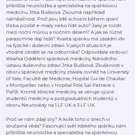
přiblížila neuroložka a specialistka na spánkovou
medicínu Jitka Bušková. Zkoumá například
náměsíčnost. Proč jsou lidé schopni během spaní
třeba posílat e-maily nebo řídit auto? Jaký je rozdíl
mezi noční můrou a nočním děsem? A jak se různé
parasomnie dají řešit? Kvalita spánku má zásádní vliv
na fyzické i duševní zdraví. V jakých situacích je
vhodné obrátit se na odborníka? Odpovídala vedoucí
lékařka Oddělení spánkové medicíny Národního
ústavu duševního zdraví Jitka Bušková. Zkušenosti v
oboru spánkové medicíny získala rovněž na University
of Yale, Faculté de Medicine, Hopital Gui de Chauliac
v Montpellier nebo v Hopital Pitié Sal-Petriere v
Paříži. Kromě klinické medicíny se věnuje výuce
studentů medicíny a postgraduálních studentů v
oboru Neurovědy na 1.LF UK a 3.LF UK.
Proč se nám zdají sny? A kolik toho o snech ví
současná věda? Fascinující svět lidského spánku nám
přiblížila neuroložka a specialistka na spánkovou