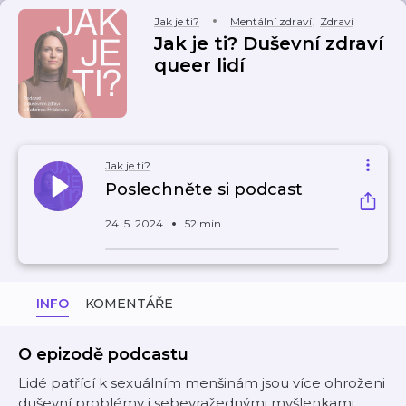
Jak je ti?
Mentální zdraví
,
Zdraví
Jak je ti? Duševní zdraví
queer lidí
Jak je ti?
Poslechněte si podcast
24. 5. 2024
52 min
INFO
KOMENTÁŘE
O epizodě podcastu
Lidé patřící k sexuálním menšinám jsou více ohroženi
duševní problémy i sebevražednými myšlenkami.