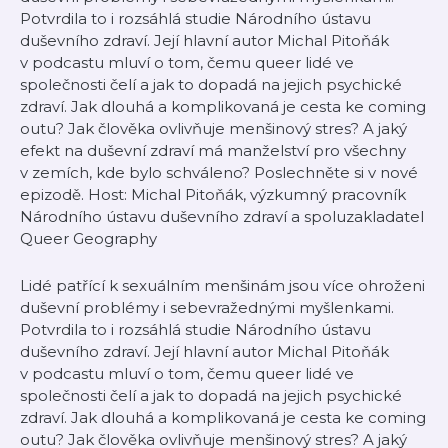
Potvrdila to i rozsáhlá studie Národního ústavu
duševního zdraví. Její hlavní autor Michal Pitoňák
v podcastu mluví o tom, čemu queer lidé ve
společnosti čelí a jak to dopadá na jejich psychické
zdraví. Jak dlouhá a komplikovaná je cesta ke coming
outu? Jak člověka ovlivňuje menšinový stres? A jaký
efekt na duševní zdraví má manželství pro všechny
v zemích, kde bylo schváleno? Poslechněte si v nové
epizodě. Host: Michal Pitoňák, výzkumný pracovník
Národního ústavu duševního zdraví a spoluzakladatel
Queer Geography
Lidé patřící k sexuálním menšinám jsou více ohroženi
duševní problémy i sebevražednými myšlenkami.
Potvrdila to i rozsáhlá studie Národního ústavu
duševního zdraví. Její hlavní autor Michal Pitoňák
v podcastu mluví o tom, čemu queer lidé ve
společnosti čelí a jak to dopadá na jejich psychické
zdraví. Jak dlouhá a komplikovaná je cesta ke coming
outu? Jak člověka ovlivňuje menšinový stres? A jaký