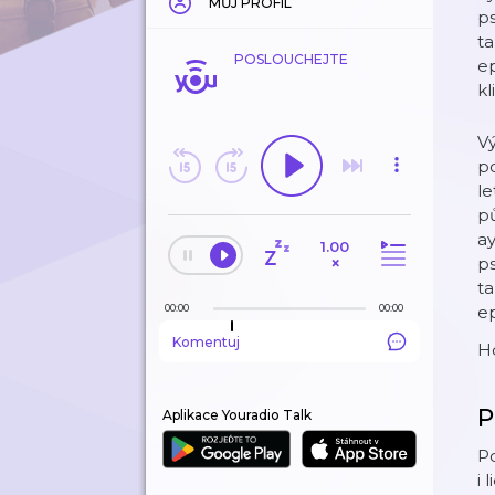
MŮJ PROFIL
ps
ta
POSLOUCHEJTE
ep
kl
V
po
le
pů
ay
1.00
×
ps
ta
00:00
00:00
ep
Komentuj
Ho
P
Aplikace Youradio Talk
P
i 