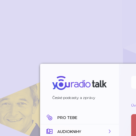
České podcasty a zprávy
Úv
PRO TEBE
AUDIOKNIHY