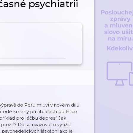
asné psychiatrii
výpravě do Peru mluví v novém dílu
rodé kmeny při rituálech po tisíce
příklad pro léčbu depresí. Jak
rožít? Dá se uvažovat o využití
h psychedelických látkách jako je