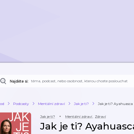
Najděte si:
od
Podcasty
Mentální zdraví
Jak je ti?
Jak je ti? Ayahuasca a
Jak je ti?
Mentální zdraví
,
Zdraví
Jak je ti? Ayahuasc