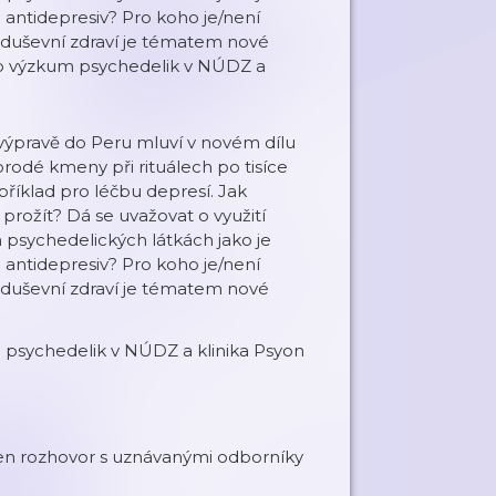
h antidepresiv? Pro koho je/není
 duševní zdraví je tématem nové
pro výzkum psychedelik v NÚDZ a
výpravě do Peru mluví v novém dílu
rodé kmeny při rituálech po tisíce
příklad pro léčbu depresí. Jak
rožít? Dá se uvažovat o využití
h psychedelických látkách jako je
h antidepresiv? Pro koho je/není
 duševní zdraví je tématem nové
 psychedelik v NÚDZ a klinika Psyon
den rozhovor s uznávanými odborníky
.