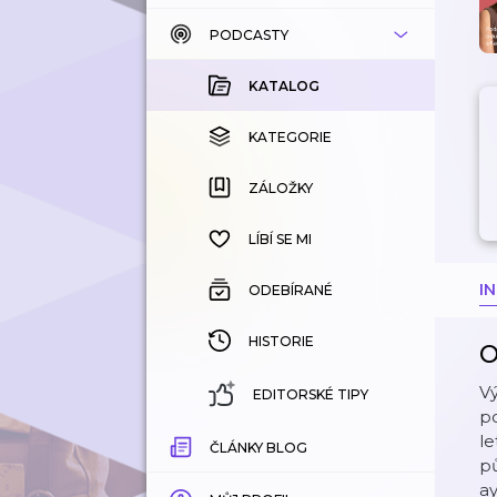
PODCASTY
KATALOG
KOUPENÉ
KATALOG
KATEGORIE
KATEGORIE
ZÁLOŽKY
ZÁLOŽKY
HISTORIE
LÍBÍ SE MI
I
ODEBÍRANÉ
HISTORIE
O
V
EDITORSKÉ TIPY
po
le
ČLÁNKY BLOG
pů
ay