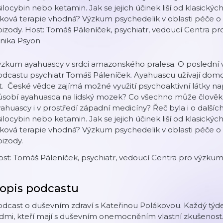
ilocybin nebo ketamin. Jak se jejich účinek liší od klasickýc
ková terapie vhodná? Výzkum psychedelik v oblasti péče o
izody. Host: Tomáš Páleníček, psychiatr, vedoucí Centra 
inika Psyon
ýzkum ayahuascy v srdci amazonského pralesa. O poslední 
dcastu psychiatr Tomáš Páleníček. Ayahuascu užívají domo
t. České vědce zajímá možné využití psychoaktivní látky na
sobí ayahuasca na lidský mozek? Co všechno může člověk p
ahuascy i v prostředí západní medicíny? Řeč byla i o dalšíc
ilocybin nebo ketamin. Jak se jejich účinek liší od klasickýc
ková terapie vhodná? Výzkum psychedelik v oblasti péče o
izody.
st: Tomáš Páleníček, psychiatr, vedoucí Centra pro výzkum
opis podcastu
odcast o duševním zdraví s Kateřinou Polákovou. Každý tý
lidmi, kteří mají s duševním onemocněním vlastní zkušenost