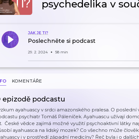
psychedelika v souč
JAK JE TI?
Poslechněte si podcast
29. 2. 2024
58 min
NFO
KOMENTÁŘE
 epizodě podcastu
ýzkum ayahuascy v srdci amazonského pralesa. O poslední 
dcastu psychiatr Tomáš Páleníček. Ayahuascu užívají domo
t. České vědce zajímá možné využití psychoaktivní látky na
sobí ayahuasca na lidský mozek? Co všechno může člověk p
ahuascy i v prostředí západní medicíny? Řeč byla i o dalšíc