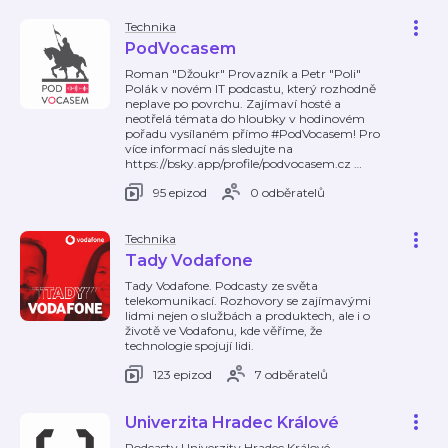
Technika
PodVocasem
Roman "Džoukr" Provazník a Petr "Poli"
Polák v novém IT podcastu, který rozhodně
neplave po povrchu. Zajímaví hosté a
neotřelá témata do hloubky v hodinovém
pořadu vysílaném přímo #PodVocasem! Pro
více informací nás sledujte na
https://bsky.app/profile/podvocasem.cz
…
95 epizod
0 odběratelů
Technika
Tady Vodafone
Tady Vodafone. Podcasty ze světa
telekomunikací. Rozhovory se zajímavými
lidmi nejen o službách a produktech, ale i o
životě ve Vodafonu, kde věříme, že
technologie spojují lidi.
123 epizod
7 odběratelů
Univerzita Hradec Králové
Podcasty Univerzity Hradec Králové