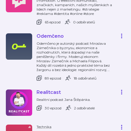
Promotion. O efektivní komunikaci,
značkách, kampaních, našich myšlenkách a
lidech nejen z marketingu. #strategie
#reklama #identita #online #store
65 epizod
0 odběratelů
Odemčeno
Odemčeno je autorský podcast Miroslava
Zámečníka o byznysu, ekonomice a
rozhodnutích, která dopadají na naše
peněženky i firmy. Moderují ekonom
Miroslav Zámečník a Michaela Filipová.
Každý díl rozebírá jedno praktické téma bez
žargonu a bez ideologie: regionální rozvoj
…
89 epizod
18 odběratelů
Realitcast
Realitní podcast Jana Štěpánka.
30 epizod
2 odběratelé
Technika