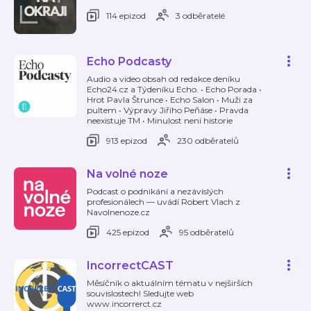
114 epizod
3 odběratelé
Echo Podcasty
Audio a video obsah od redakce deníku
Echo24.cz a Týdeníku Echo. • Echo Porada •
Hrot Pavla Štrunce • Echo Salon • Muži za
pultem • Výpravy Jiřího Peňáse • Pravda
neexistuje TM • Minulost není historie
913 epizod
230 odběratelů
Na volné noze
Podcast o podnikání a nezávislých
profesionálech — uvádí Robert Vlach z
Navolnenoze.cz
425 epizod
95 odběratelů
IncorrectCAST
Měsíčník o aktuálním tématu v nejširších
souvislostech! Sledujte web
www.incorrerct.cz