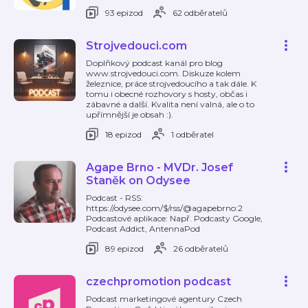
93 epizod
62 odběratelů
Strojvedouci.com
Doplňkový podcast kanál pro blog
www.strojvedouci.com. Diskuze kolem
železnice, práce strojvedoucího a tak dále. K
tomu i obecné rozhovory s hosty, občas i
zábavné a další. Kvalita není valná, ale o to
upřímnější je obsah :).
18 epizod
1 odběratel
Agape Brno - MVDr. Josef
Staněk on Odysee
Podcast - RSS:
https://odysee.com/$/rss/@agapebrno:2
Podcastové aplikace: Např. Podcasty Google,
Podcast Addict, AntennaPod
89 epizod
26 odběratelů
czechpromotion podcast
Podcast marketingové agentury Czech