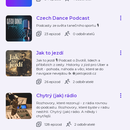
Czech Dance Podcast
Podcasty ze světa tanečního sportu 🎙️
23 epizod
0 odběratelů
Jak to jezdí
Jak to jezdí 🎙️ Podcast o životě, lidech a
příbězích z cesty. Historky z jízd pro Uber a
Bolt - pohoda, náhoda a věci, které se do
navigace nevejdou ☕. 🌐 jaktojezdi.cz
26 epizod
2 odběratelé
Chytrý (jak) rádio
Rozhovory, které rezonují - z rádia rovnou
do podcastu. Rozhovory, které byste v rádiu
nestihli. Chytrý (jak) rádio. A někdy i
chytřejší.
128 epizod
2 odběratelé