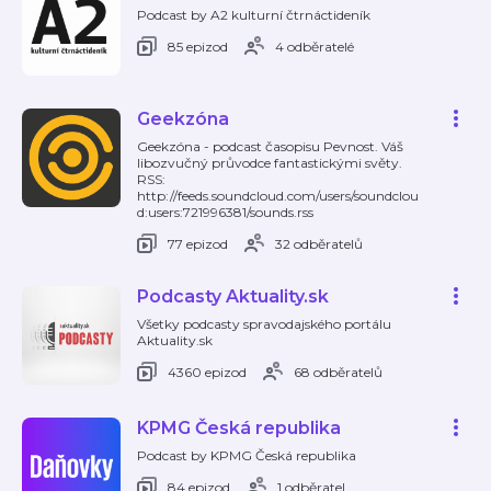
Podcast by A2 kulturní čtrnáctideník
85 epizod
4 odběratelé
Geekzóna
Geekzóna - podcast časopisu Pevnost. Váš
libozvučný průvodce fantastickými světy.
RSS:
http://feeds.soundcloud.com/users/soundclou
d:users:721996381/sounds.rss
77 epizod
32 odběratelů
Podcasty Aktuality.sk
Všetky podcasty spravodajského portálu
Aktuality.sk
4360 epizod
68 odběratelů
KPMG Česká republika
Podcast by KPMG Česká republika
84 epizod
1 odběratel