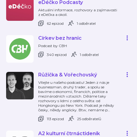
eDéčko Podcasty
Aktuální informace, rozhovory a zajímavosti
z eDéčka a okolí.
62 epizod
1 odběratel
Církev bez hranic
Podcast by CBH
340 epizod
1 odběratel
Růžička & Vořechovský
Vítejte u našeho podcastu! Jeden z nás je
businessman, druhý trader, a spolu se
bavíme o ekonomii, financích, politice a
mezinárodních vztazích. Děláme taky
rozhovory s lidmi z celého světa: od
Hongkongu po New York. Podcast je někdy
česky, někdy anglicky. Btw, nemáme p
…
113 epizod
25 odběratelů
A2 kulturní čtrnáctideník