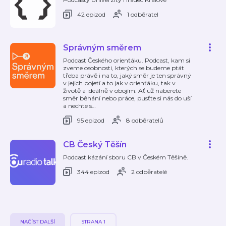
42 epizod
1 odběratel
Správným směrem
Podcast Českého orienťáku. Podcast, kam si
zveme osobnosti, kterých se budeme ptát
třeba právě i na to, jaký směr je ten správný
v jejich pojetí a to jak v orienťáku, tak v
životě a ideálně v obojím. Ať už naberete
směr běhání nebo práce, pusťte si nás do uší
a nechte s
…
95 epizod
8 odběratelů
CB Český Těšín
Podcast kázání sboru CB v Českém Těšíně.
344 epizod
2 odběratelé
NAČÍST DALŠÍ
STRANA 1