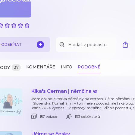
ODEBÍRAT
KOMENTÁŘE
INFO
PODOBNÉ
ZODY
37
Kika's German | němčina 🥨
Jsem online lektorka němčiny na cestách. Učím němčinu z
i Slovenska. Pomáhá mi v tom nejen podcast, ale také blog, 
ledna 2024 vychází 1-2 epizody měsíčně. Přepis podcastu, 
157 epizod
133 odběratelů
Učíme se česky