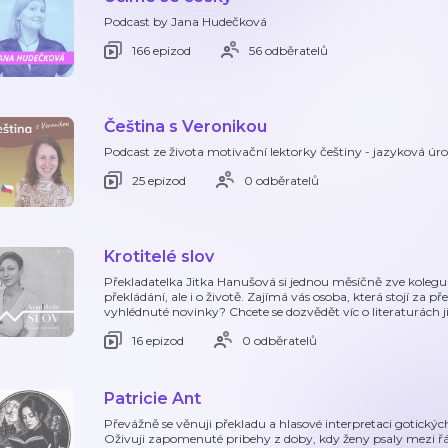
Podcast by Jana Hudečková
166 epizod
56 odběratelů
Čeština s Veronikou
Podcast ze života motivační lektorky češtiny - jazyková úr
25 epizod
0 odběratelů
Krotitelé slov
Překladatelka Jitka Hanušová si jednou měsíčně zve kolegu č
překládání, ale i o životě. Zajímá vás osoba, která stojí za 
vyhlédnuté novinky? Chcete se dozvědět víc o literaturách
16 epizod
0 odběratelů
Patricie Ant
Převážně se věnuji překladu a hlasové interpretaci gotických
Oživuji zapomenuté pribehy z doby, kdy ženy psaly mezi řádk