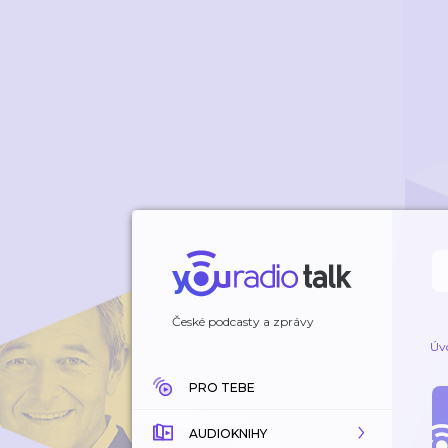
České podcasty a zprávy
Úv
PRO TEBE
AUDIOKNIHY