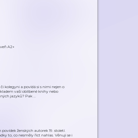
oveň A2+
i kolegyni a povídá si s nimi nejen o
překladem vaší oblíbené knihy nebo
 jiných jazyků? Pak
…
 povídek ženských autorek 19. století.
y to, co nesměly říct nahlas. Věnuji se i