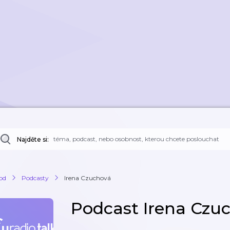
Najděte si:
od
Podcasty
Irena Czuchová
Podcast Irena Czu