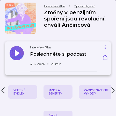
Interview Plus
Zpravodajství
Změny v penzijním
spoření jsou revoluční,
chválí Ančincová
Interview Plus
Poslechněte si podcast
4. 6. 2026
25 min
VEŘEJNÉ
MZDY A
ZAMĚSTNANECKÉ
BYDLENÍ
BENEFITY
VÝHODY
ČESKÁ