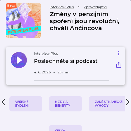
Interview Plus
Zpravodajství
Změny v penzijním
spoření jsou revoluční,
chválí Ančincová
Interview Plus
Poslechněte si podcast
4. 6. 2026
25 min
VEŘEJNÉ
MZDY A
ZAMĚSTNANECKÉ
BYDLENÍ
BENEFITY
VÝHODY
ČESKÁ