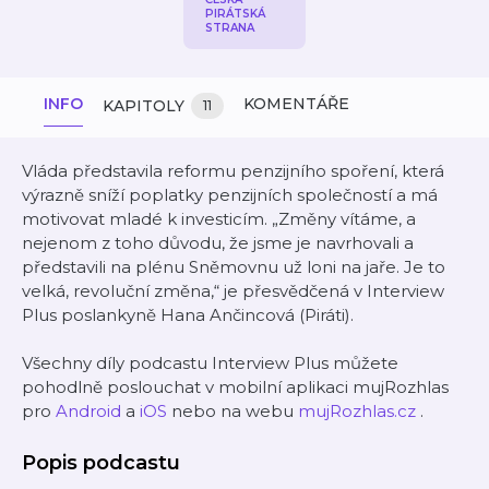
PIRÁTSKÁ
STRANA
INFO
KOMENTÁŘE
KAPITOLY
11
Vláda představila reformu penzijního spoření, která
výrazně sníží poplatky penzijních společností a má
motivovat mladé k investicím. „Změny vítáme, a
nejenom z toho důvodu, že jsme je navrhovali a
představili na plénu Sněmovnu už loni na jaře. Je to
velká, revoluční změna,“ je přesvědčená v Interview
Plus poslankyně Hana Ančincová (Piráti).
Všechny díly podcastu Interview Plus můžete
pohodlně poslouchat v mobilní aplikaci mujRozhlas
pro
Android
a
iOS
nebo na webu
mujRozhlas.cz
.
Popis podcastu