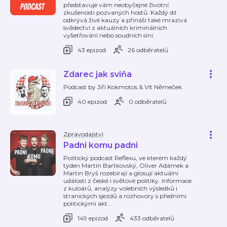
představuje vám neobyčejné životní
zkušenosti pozvaných hostů. Každý díl
odkrývá živé kauzy a přináší také mrazivá
svědectví z aktuálních kriminálních
vyšetřování nebo soudních síní.
43 epizod
26 odběratelů
Zdarec jak sviňa
Podcast by Jiří Kokmotos & Vít Němeček
40 epizod
0 odběratelů
Zpravodajství
Padni komu padni
Politický podcast Reflexu, ve kterém každý
týden Martin Bartkovský, Oliver Adámek a
Martin Bryś rozebírají a glosují aktuální
události z české i světové politiky. Informace
z kuloárů, analýzy volebních výsledků i
stranických sjezdů a rozhovory s předními
politickými akt
…
149 epizod
433 odběratelů