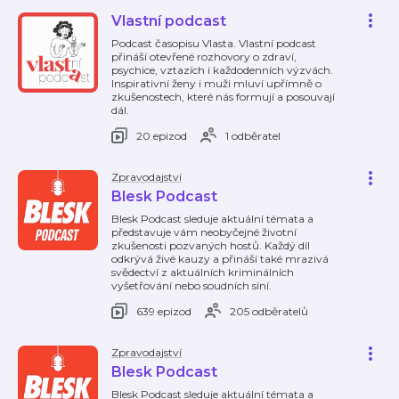
Vlastní podcast
Podcast časopisu Vlasta. Vlastní podcast
přináší otevřené rozhovory o zdraví,
psychice, vztazích i každodenních výzvách.
Inspirativní ženy i muži mluví upřímně o
zkušenostech, které nás formují a posouvají
dál.
20 epizod
1 odběratel
Zpravodajství
Blesk Podcast
Blesk Podcast sleduje aktuální témata a
představuje vám neobyčejné životní
zkušenosti pozvaných hostů. Každý díl
odkrývá živé kauzy a přináší také mrazivá
svědectví z aktuálních kriminálních
vyšetřování nebo soudních síní.
639 epizod
205 odběratelů
Zpravodajství
Blesk Podcast
Blesk Podcast sleduje aktuální témata a