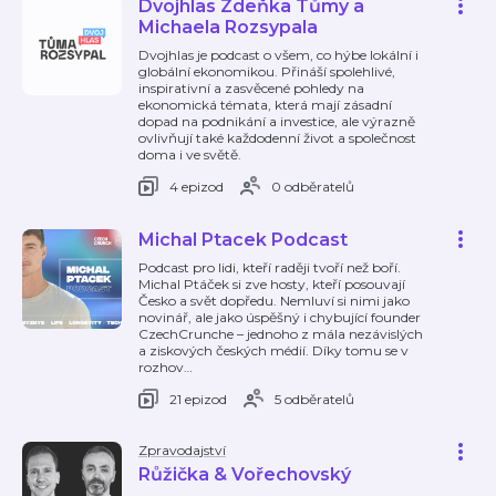
Dvojhlas Zdeňka Tůmy a
Michaela Rozsypala
Dvojhlas je podcast o všem, co hýbe lokální i
globální ekonomikou. Přináší spolehlivé,
inspirativní a zasvěcené pohledy na
ekonomická témata, která mají zásadní
dopad na podnikání a investice, ale výrazně
ovlivňují také každodenní život a společnost
doma i ve světě.
4 epizod
0 odběratelů
Michal Ptacek Podcast
Podcast pro lidi, kteří raději tvoří než boří.
Michal Ptáček si zve hosty, kteří posouvají
Česko a svět dopředu. Nemluví si nimi jako
novinář, ale jako úspěšný i chybující founder
CzechCrunche – jednoho z mála nezávislých
a ziskových českých médií. Díky tomu se v
rozhov
…
21 epizod
5 odběratelů
Zpravodajství
Růžička & Vořechovský