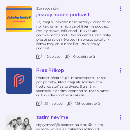
Zpravodajství
jakoby hodně podcast
Zajímají tu někoho náše názory? Víme že ne,
no i tak jsme na nich založili tenhle podcast.
Reality shows, influenceři, bulvár ale i
politika nebo sport. Dva studenti žurnalistiky
prostě pravidelně glosují naprosto cokoliv, k
čemu mají chuť něco říct. První český
podcast
…
42 epizod
0 odběratelů
Přes Příkop
Podcast překračující hranice sportu. Místo
pro příběhy, které mají sílu inspirovat a
hosty, co stojí za to slyšet. S trenéry,
sportovci a dalšími osobnostmi rozebíráme
do hloubky sportovní zákulisí.
294 epizod
128 odběratelů
zatim nevíme
Nejvysmátější podcast na trhu 😁 Jak to
vypadá, když si za mikrofon sednou tři