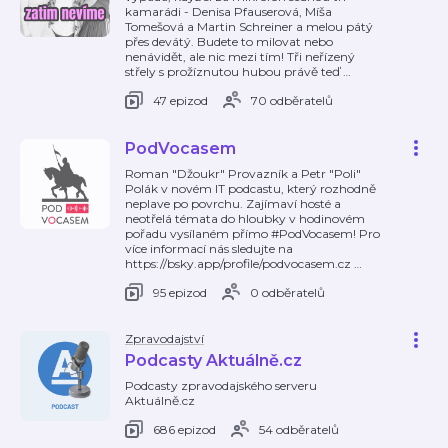
kamarádi - Denisa Pfauserová, Míša
Tomešová a Martin Schreiner a melou pátý
přes devátý. Budete to milovat nebo
nenávidět, ale nic mezi tím! Tři neřízený
střely s prožíznutou hubou právě teď
…
47 epizod
70 odběratelů
PodVocasem
Roman "Džoukr" Provazník a Petr "Poli"
Polák v novém IT podcastu, který rozhodně
neplave po povrchu. Zajímaví hosté a
neotřelá témata do hloubky v hodinovém
pořadu vysílaném přímo #PodVocasem! Pro
více informací nás sledujte na
https://bsky.app/profile/podvocasem.cz
…
95 epizod
0 odběratelů
Zpravodajství
Podcasty Aktuálně.cz
Podcasty zpravodajského serveru
Aktuálně.cz
686 epizod
54 odběratelů