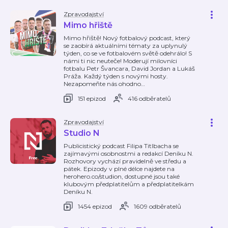
Zpravodajství
Mimo hřiště
Mimo hřiště! Nový fotbalový podcast, který
se zaobírá aktuálními tématy za uplynulý
týden, co se ve fotbalovém světě odehrálo! S
námi ti nic neuteče! Moderují milovníci
fotbalu Petr Švancara, David Jordan a Lukáš
Práža. Každý týden s novými hosty.
Nezapomeňte nás ohodno
…
151 epizod
416 odběratelů
Zpravodajství
Studio N
Publicistický podcast Filipa Titlbacha se
zajímavými osobnostmi a redakcí Deníku N.
Rozhovory vychází pravidelně ve středu a
pátek. Epizody v plné délce najdete na
herohero.co/studion, dostupné jsou také
klubovým předplatitelům a předplatitelkám
Deníku N.
1454 epizod
1609 odběratelů