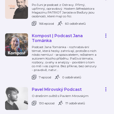
Po čuni je podcast z Ostravy. Přímý,
upřímný, opravdový. Hostem šéfredaktora
Magazínu PATRIOT Jaroslava Baďury jsou
osobnosti, které mají co říci.
166 epizod
60 odběratelů
Kompost | Podcast Jana
Tománka
Podcast Jana Tománka - rozhrabávání
témat, která hezky zahnívají, protože o nich
nikdo nemluví - se spisovatelem, režisérem a
autorem Kozího příběhu. Palčivá témata,
rozbory, úvahy a analýzy - povídání o tom
co mě i vás zajímá. Bez příkras, bez cenzury
- pravdivě, natvr
…
7 epizod
0 odběratelů
Pavel Mirovský Podcast
O dnešním světě s Pavlem Mirovským
130 epizod
17 odběratelů