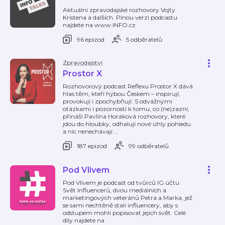
Aktuální zpravodajské rozhovory Vojty
Kristena a dalších. Plnou verzi podcastu
najdete na www.INFO.cz
96 epizod
5 odběratelů
Zpravodajství
Prostor X
Rozhovorový podcast Reflexu Prostor X dává
hlas těm, kteří hýbou Českem – inspirují,
provokují i zpochybňují. S odvážnými
otázkami i pozorností k tomu, co (ne)zazní,
přináší Pavlína Horáková rozhovory, které
jdou do hloubky, odhalují nové úhly pohledu
a nic nenechávají
…
187 epizod
99 odběratelů
Pod Vlivem
Pod Vlivem je podcast od tvůrců IG účtu
Svět Influencerů, dvou mediálních a
marketingových veteránů Petra a Marka, jež
se sami nechtěně stali influencery, aby s
odstupem mohli popisovat jejich svět. Celé
díly najdete na