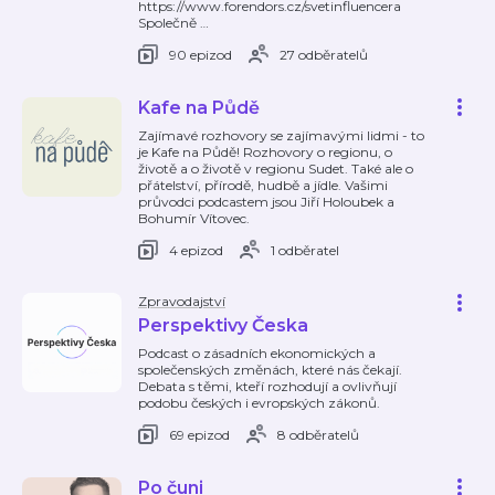
https://www.forendors.cz/svetinfluencera
Společně
…
90 epizod
27 odběratelů
Kafe na Půdě
Zajímavé rozhovory se zajímavými lidmi - to
je Kafe na Půdě! Rozhovory o regionu, o
životě a o životě v regionu Sudet. Také ale o
přátelství, přírodě, hudbě a jídle. Vašimi
průvodci podcastem jsou Jiří Holoubek a
Bohumír Vítovec.
4 epizod
1 odběratel
Zpravodajství
Perspektivy Česka
Podcast o zásadních ekonomických a
společenských změnách, které nás čekají.
Debata s těmi, kteří rozhodují a ovlivňují
podobu českých i evropských zákonů.
69 epizod
8 odběratelů
Po čuni